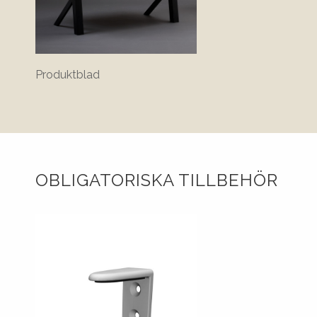
Produktblad
Demont
Scree
OBLIGATORISKA TILLBEHÖR