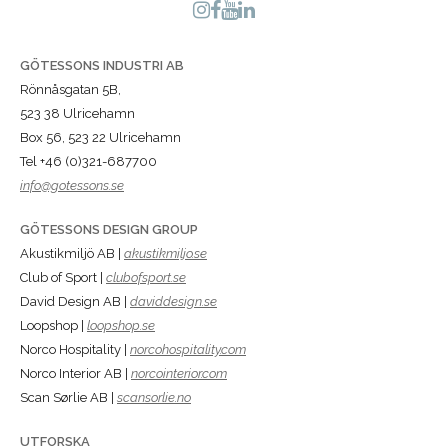
GÖTESSONS INDUSTRI AB
Rönnåsgatan 5B,
523 38 Ulricehamn
Box 56, 523 22 Ulricehamn
Tel +46 (0)321-687700
info@gotessons.se
GÖTESSONS DESIGN GROUP
Akustikmiljö AB |
akustikmiljo.se
Club of Sport |
clubofsport.se
David Design AB |
daviddesign.se
Loopshop |
loopshop.se
Norco Hospitality |
norcohospitality.com
Norco Interior AB |
norcointerior.com
Scan Sørlie AB |
scansorlie.no
UTFORSKA