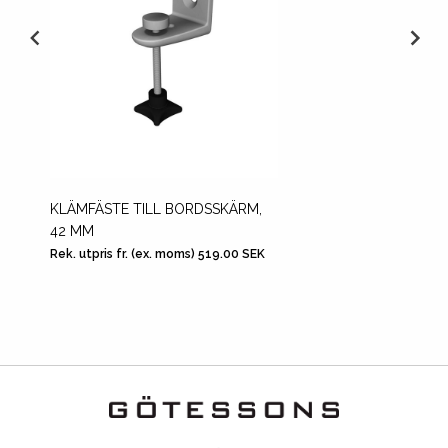
KLÄMFÄSTE TILL BORDSSKÄRM,
BORDS
42 MM
Rek. utpris fr. (ex. moms) 519.00 SEK
Rek. utp