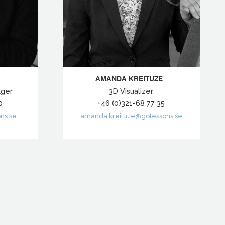
AMANDA KREITUZE
ager
3D Visualizer
0
+46 (0)321-68 77 35
ns.se
amanda.kreituze@gotessons.se