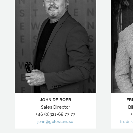
JOHN DE BOER
FR
Sales Director
BI
+46 (0)321-68 77 77
+
john@gotessons.se
fredri