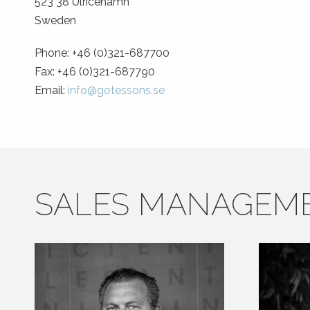
523 38 Ulricehamn
Sweden
Phone: +46 (0)321-687700
Fax: +46 (0)321-687790
Email:
info@gotessons.se
SALES MANAGEM