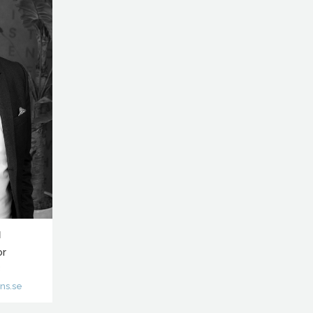
N
or
58
ns.se