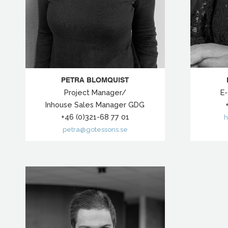
PETRA BLOMQUIST
E
Project Manager/
Inhouse Sales Manager GDG
+46 (0)321-68 77 01
h
petra@gotessons.se