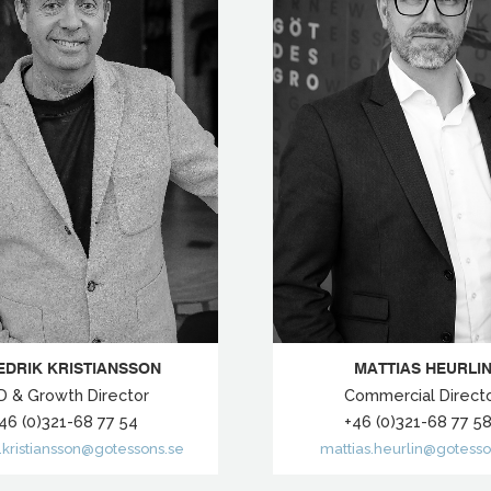
EDRIK KRISTIANSSON
MATTIAS HEURLI
D & Growth Director
Commercial Direct
46 (0)321-68 77 54
+46 (0)321-68 77 
k.kristiansson@gotessons.se
mattias.heurlin@gotesso