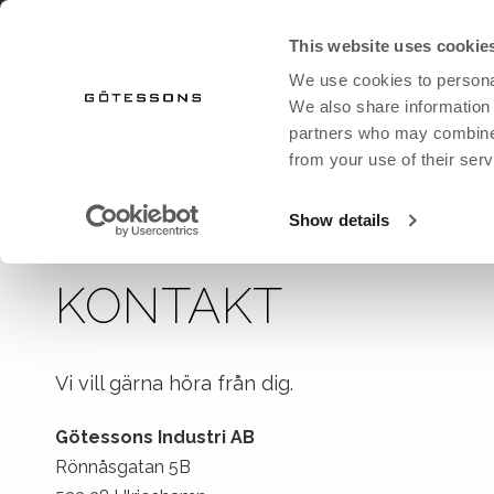
LÄS KATALOG
NYHETSMAIL
This website uses cookie
We use cookies to personal
PRODUKTER
OUTLET
We also share information 
partners who may combine i
from your use of their serv
startsida
om oss
kontakt
INREDNING
INREDNING
GÖTESSONS
AKUSTIK
AKUSTI
Show details
Belysning
Belysning
Alla Textilier
Tillbehör sk
Absorbent
Krukor
Bord
Textilier för sittmöbler
Absorben
Flexibel arbetsplats
Flexibel arbetsplats
Textilier för Möbelfakta/Svanen
Anslagstav
KONTAKT
Förvaring
Projekttextilier
Bordsskä
Krukor
Fästen til
Vi vill gärna höra från dig.
Konstgjorda växter
Golvskär
Rum-i-rummet
Tillbehör
Götessons Industri AB
Sittmöbler
Rum-i-r
Rönnåsgatan 5B