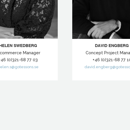
HELEN SWEDBERG
DAVID ENGBERG
-commerce Manager
Concept Project Man
+46 (0)321-68 77 03
+46 (0)321-68 77 1
elen.s@gotessons.se
david.engberg@gotesso