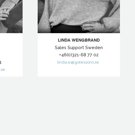
LINDA WENGBRAND
R
Sales Support Sweden
+46(0)321-68 77 02
4
linda.w@gotessons.se
.se