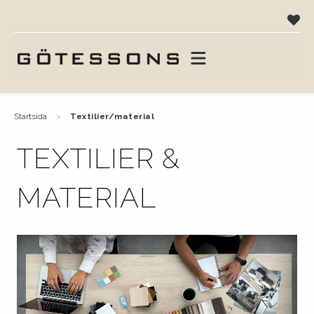
startsida
textilier/material
TEXTILIER &
MATERIAL