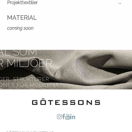
Projekttextilier
MATERIAL
coming soon
AL SOM
 MILJÖER
GER, STRUKTURER
IONER FÖR MODERNA
R.