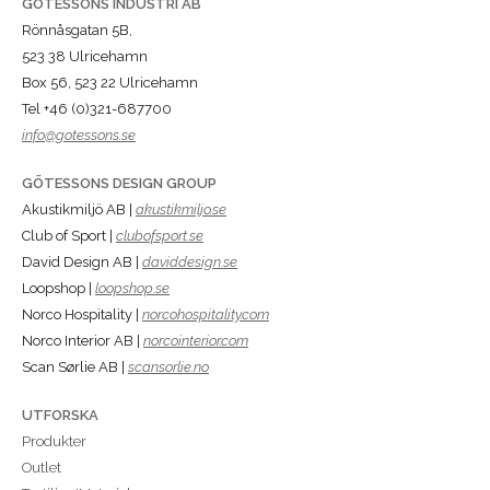
GÖTESSONS INDUSTRI AB
Rönnåsgatan 5B,
523 38 Ulricehamn
Box 56, 523 22 Ulricehamn
Tel +46 (0)321-687700
info@gotessons.se
GÖTESSONS DESIGN GROUP
Akustikmiljö AB |
akustikmiljo.se
Club of Sport |
clubofsport.se
David Design AB |
daviddesign.se
Loopshop |
loopshop.se
Norco Hospitality |
norcohospitality.com
Norco Interior AB |
norcointerior.com
Scan Sørlie AB |
scansorlie.no
UTFORSKA
Produkter
Outlet