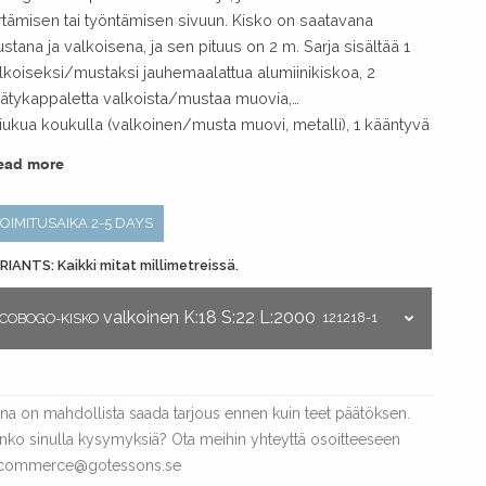
irtämisen tai työntämisen sivuun. Kisko on saatavana
stana ja valkoisena, ja sen pituus on 2 m. Sarja sisältää 1
lkoiseksi/mustaksi jauhemaalattua alumiinikiskoa, 2
ätykappaletta valkoista/mustaa muovia,
liukua koukulla (valkoinen/musta muovi, metalli), 1 kääntyvä
säytin koukulla (valkoinen/musta muovi, metalli) ja 2
ead more
tallista kattokiinnikettä. Kisko asennetaan joko suoraan
ttoon tai ripustetaan vaijerilla. Jos halutaan pidempi kuin 2
TOIMITUSAIKA 2-5 DAYS
n kisko, voidaan ostaa liitososia sekä lisäkiskoja.
RIANTS: Kaikki mitat millimetreissä.
valkoinen
K:18
S:22
L:2000
121218-1
COBOGO-KISKO
ina on mahdollista saada tarjous ennen kuin teet päätöksen.
nko sinulla kysymyksiä? Ota meihin yhteyttä osoitteeseen
commerce@gotessons.se