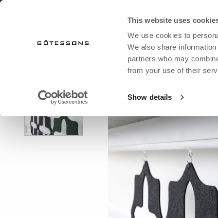
LATAA KUVASTO
UUTISET SÄHKÖPOSTI
This website uses cookie
We use cookies to personal
TUOTTEET
OUTLET
We also share information 
partners who may combine i
from your use of their serv
etusivu
tuotteet
kattoakustiikka
cobogo/divido-k
KALUSTEET
KALUSTEET
GÖTESSONS
AKUSTIIK
AK
Show details
Valaistus
Valaistus
Kaikki tekstiilit
Lisävarustee
Kat
Ruukut
Pöytä
Tekstiilit istuinkalusteille
Sei
Joustava työtila
Joustava työpaikka
Tekstiilit Möbefakta/Svanen
Val
Säilytys
Projektin tekstiilit
Pöy
Ruukut
Kii
Keinotekoiset kasvit ja ruukut
Latt
Huone huoneessa
Sei
Istuimet
Huo