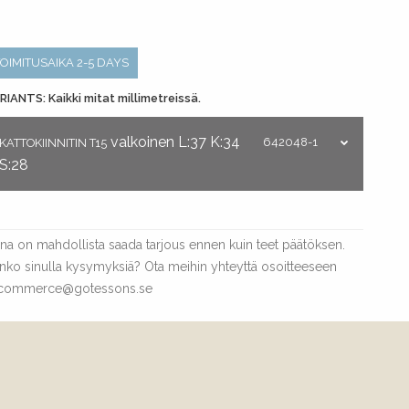
TOIMITUSAIKA 2-5 DAYS
RIANTS: Kaikki mitat millimetreissä.
valkoinen
L:37
K:34
642048-1
KATTOKIINNITIN T15
S:28
ina on mahdollista saada tarjous ennen kuin teet päätöksen.
nko sinulla kysymyksiä? Ota meihin yhteyttä osoitteeseen
commerce@gotessons.se