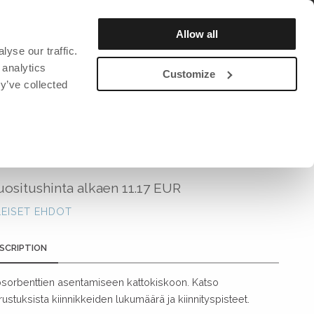
REKISTERÖIDY / LOGGA SISÄÄN
Allow all
yse our traffic.
IHMISET
KESTÄVYYS
LUETTELO & AIKAKAUSLEHTI
 analytics
Customize
y’ve collected
DAVID DESIGN
DAVID DESIGN
DAVID DESIGN
David design Tekstiilit
Baarijakkarat
Tuolit
KATTOKIINNITIN T15
a ja
David design Projektitekstiilit
Valaistus
Valaistus
Penkit
Kirjahylly
uositushinta alkaen
11.17 EUR
Pöytä
Kellot
LEISET EHDOT
Nojatuolit
Vaateripustin
Jakkarat
Muut
SCRIPTION
tto
Sohva
sorbenttien asentamiseen kattokiskoon. Katso
Tuolit
irustuksista kiinnikkeiden lukumäärä ja kiinnityspisteet.