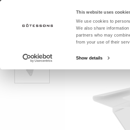
LATAA KUVASTO
UUTISET SÄHKÖPOSTI
This website uses cookie
We use cookies to personal
TUOTTEET
OUTLET
We also share information 
partners who may combine i
from your use of their serv
etusivu
tuotteet
kattoakustiikka
kattokiinnitin t1
KALUSTEET
KALUSTEET
GÖTESSONS
AKUSTIIK
AK
Show details
Valaistus
Valaistus
Kaikki tekstiilit
Lisävarustee
Kat
Ruukut
Pöytä
Tekstiilit istuinkalusteille
Sei
Joustava työtila
Joustava työpaikka
Tekstiilit Möbefakta/Svanen
Val
Säilytys
Projektin tekstiilit
Pöy
Ruukut
Kii
Keinotekoiset kasvit ja ruukut
Latt
Huone huoneessa
Sei
Istuimet
Huo