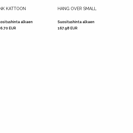
INK KATTOON
HANG OVER SMALL
SOUND
YMPYR
VALOJ
ositushinta alkaen
Suositushinta alkaen
6.70 EUR
167.98 EUR
Suositu
130.96