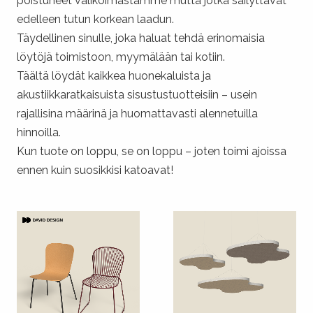
poistuneet valikoimastamme mutta jotka säilyttävät
edelleen tutun korkean laadun.
Täydellinen sinulle, joka haluat tehdä erinomaisia
löytöjä toimistoon, myymälään tai kotiin.
Täältä löydät kaikkea huonekaluista ja
akustiikkaratkaisuista sisustustuotteisiin – usein
rajallisina määrinä ja huomattavasti alennetuilla
hinnoilla.
Kun tuote on loppu, se on loppu – joten toimi ajoissa
ennen kuin suosikkisi katoavat!