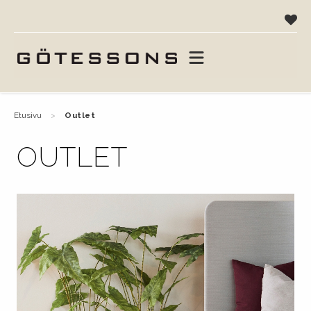
etusivu
outlet
OUTLET