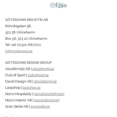
GÖTESSONS INDUSTRI AB
Rönnåsgatan 5B,
523 38 Ulricehamn
Box 56, 523 22 Ulricehamn
Tel +46 (0)321-687700
info@gotessons.se
GÖTESSONS DESIGN GROUP
Akustikmiljö AB |
akustikmiljo.se
Club of Sport |
clubofsport.se
David Design AB |
daviddesign.se
Loopshop |
loopshop.se
Norco Hospitality |
norcohospitality.com
Norco Interior AB |
norcointerior.com
Scan Sørlie AB |
scansorlie.no