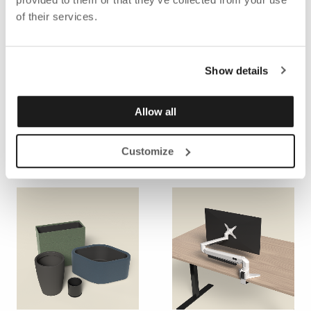
of their services.
Show details
ERGONOMISET
JOUSTAVA TYÖTILA
Allow all
TUOTTEET,
LATTIANSUOJA JA
SEISONTAMATOT
Customize