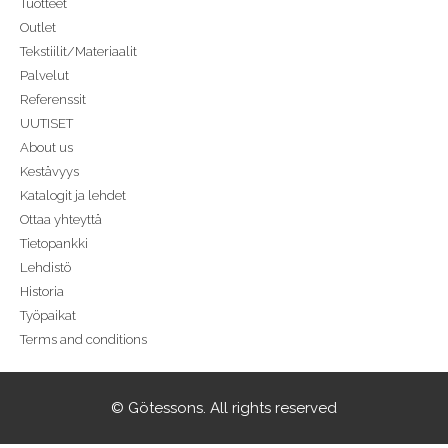
Tuotteet
Outlet
Tekstiilit/Materiaalit
Palvelut
Referenssit
UUTISET
About us
Kestävyys
Katalogit ja lehdet
Ottaa yhteyttä
Tietopankki
Lehdistö
Historia
Työpaikat
Terms and conditions
© Götessons. All rights reserved