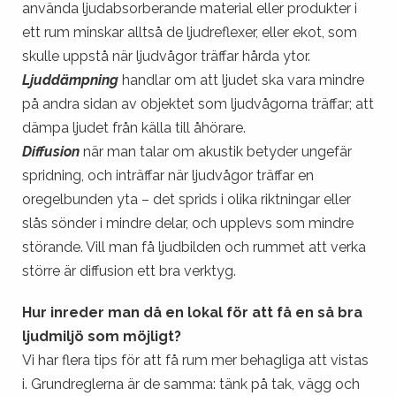
använda ljudabsorberande material eller produkter i
ett rum minskar alltså de ljudreflexer, eller ekot, som
skulle uppstå när ljudvågor träffar hårda ytor.
Ljuddämpning
handlar om att ljudet ska vara mindre
på andra sidan av objektet som ljudvågorna träffar; att
dämpa ljudet från källa till åhörare.
Diffusion
när man talar om akustik betyder ungefär
spridning, och inträffar när ljudvågor träffar en
oregelbunden yta – det sprids i olika riktningar eller
slås sönder i mindre delar, och upplevs som mindre
störande. Vill man få ljudbilden och rummet att verka
större är diffusion ett bra verktyg.
Hur inreder man då en lokal för att få en så bra
ljudmiljö som möjligt?
Vi har flera tips för att få rum mer behagliga att vistas
i. Grundreglerna är de samma: tänk på tak, vägg och