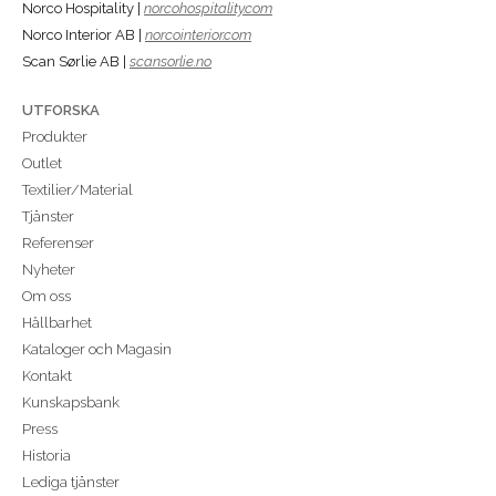
Norco Hospitality |
norcohospitality.com
Norco Interior AB |
norcointerior.com
Scan Sørlie AB |
scansorlie.no
UTFORSKA
Produkter
Outlet
Textilier/Material
Tjänster
Referenser
Nyheter
Om oss
Hållbarhet
Kataloger och Magasin
Kontakt
Kunskapsbank
Press
Historia
Lediga tjänster