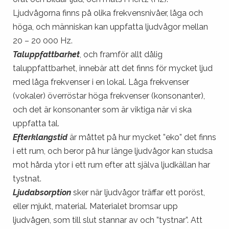
Ljudvågorna finns på olika frekvensnivåer, låga och
höga, och människan kan uppfatta ljudvågor mellan
20 – 20 000 Hz.
Taluppfattbarhet
, och framför allt dålig
taluppfattbarhet, innebär att det finns för mycket ljud
med låga frekvenser i en lokal. Låga frekvenser
(vokaler) överröstar höga frekvenser (konsonanter),
och det är konsonanter som är viktiga när vi ska
uppfatta tal.
Efterklangstid
är måttet på hur mycket ”eko” det finns
i ett rum, och beror på hur länge ljudvågor kan studsa
mot hårda ytor i ett rum efter att själva ljudkällan har
tystnat.
Ljudabsorption
sker när ljudvågor träffar ett poröst,
eller mjukt, material. Materialet bromsar upp
ljudvågen, som till slut stannar av och ”tystnar”. Att