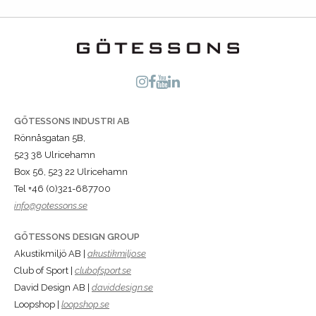
GÖTESSONS INDUSTRI AB
Rönnåsgatan 5B,
523 38 Ulricehamn
Box 56, 523 22 Ulricehamn
Tel +46 (0)321-687700
info@gotessons.se
GÖTESSONS DESIGN GROUP
Akustikmiljö AB |
akustikmiljo.se
Club of Sport |
clubofsport.se
David Design AB |
daviddesign.se
Loopshop |
loopshop.se