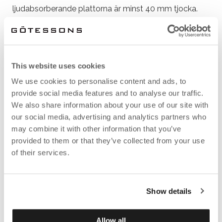
ljudabsorberande plattorna är minst 40 mm tjocka.
Om det saknas undertak kan man addera lösa
ljudabsorbenter för att få en likvärdig effekt av
ljudabsorption.
This website uses cookies
We use cookies to personalise content and ads, to
provide social media features and to analyse our traffic.
We also share information about your use of our site with
our social media, advertising and analytics partners who
may combine it with other information that you’ve
provided to them or that they’ve collected from your use
of their services.
VÄGG
Hårda väggytor reflekterar och förstärker ljudnivån
Show details
som finns i rummet, och bidrar också till att ljud hörs
på långa avstånd. För att minska efterklangstiden i
Allow all