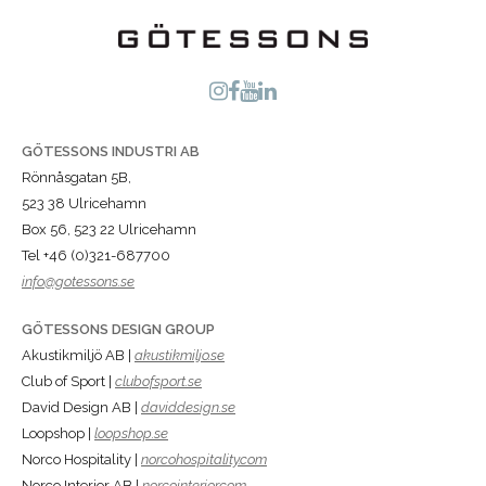
GÖTESSONS INDUSTRI AB
Rönnåsgatan 5B,
523 38 Ulricehamn
Box 56, 523 22 Ulricehamn
Tel +46 (0)321-687700
info@gotessons.se
GÖTESSONS DESIGN GROUP
Akustikmiljö AB |
akustikmiljo.se
Club of Sport |
clubofsport.se
David Design AB |
daviddesign.se
Loopshop |
loopshop.se
Norco Hospitality |
norcohospitality.com
Norco Interior AB |
norcointerior.com