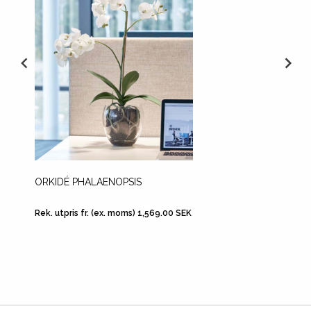
ORKIDÉ PHALAENOPSIS
POCKE
Rek. utpris fr. (ex. moms) 1,569.00 SEK
Rek. utp