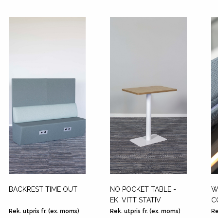
BACKREST TIME OUT
NO POCKET TABLE -
W
EK, VITT STATIV
C
Rek. utpris fr. (ex. moms)
Rek. utpris fr. (ex. moms)
Re