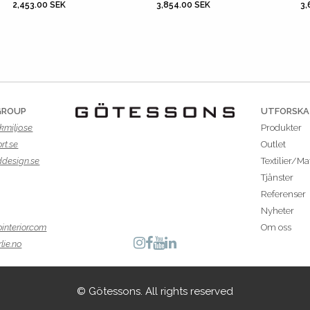
2,453.00 SEK
3,854.00 SEK
3,
GROUP
UTFORSKA
kmiljo.se
Produkter
rt.se
Outlet
ddesign.se
Textilier/Ma
Tjänster
Referenser
Nyheter
interior.com
Om oss
lie.no
© Götessons. All rights reserved