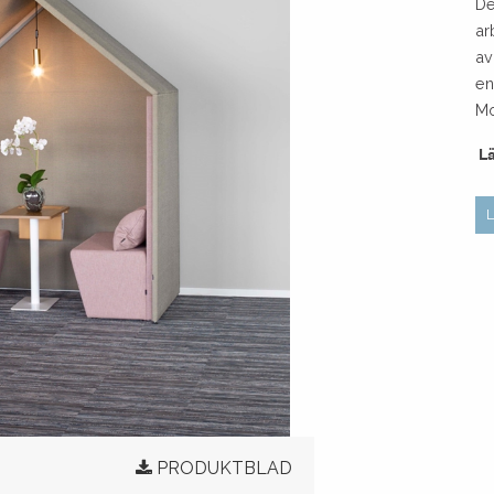
De
ar
av
en
Mo
po
L
PRODUKTBLAD