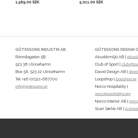
1,569.00 SEK
5,011.00 SEK
GÖTESSONS INDUSTRI AB
GÖTESSONS DESIGN 
Rönnåsgatan 5B,
Akustikmiljö AB |
akusti
523 38 Ulricehamn
Club of Sport |
clubofspo
Box 56, 523 22 Ulricehamn
David Design AB |
davi
Tel +46 (0)321-687700
Loopshop |
loopshop.se
info@gotessons.se
Norco Hospitality |
norcohospitality.com
Norco Interior AB |
norco
Scan Sørlie AB |
scansor