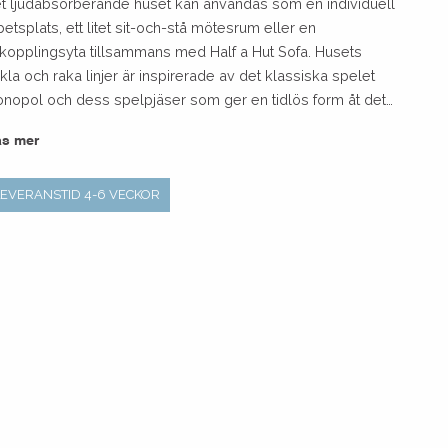
t ljudabsorberande huset kan användas som en individuell
betsplats, ett litet sit-och-stå mötesrum eller en
kopplingsyta tillsammans med Half a Hut Sofa. Husets
kla och raka linjer är inspirerade av det klassiska spelet
nopol och dess spelpjäser som ger en tidlös form åt det
pulära och praktiska ”rum-i-rum” konceptet.
äs mer
LEVERANSTID 4-6 VECKOR