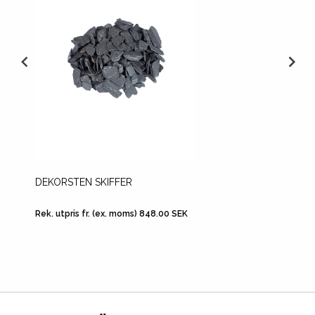
DEKORSTEN SKIFFER
LECAK
Rek. utpris fr. (ex. moms) 848.00 SEK
Rek. utp