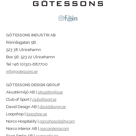
GÖTESSONS INDUSTRI AB
Rönnåsgatan 5B,
523 38 Ulricehamn
Box 56, 523 22 Ulricehamn
Tel +46 (0)321-687700
info@gotessons.se
GÖTESSONS DESIGN GROUP
Akustikmiljö AB |
akustikmiljo.se
Club of Sport |
clubofsport.se
David Design AB |
daviddesign.se
Loopshop |
loopshop.se
Norco Hospitality |
norcohospitality.com
Norco Interior AB |
norcointerior.com
Scan Sørlie AB |
scansorlie.no