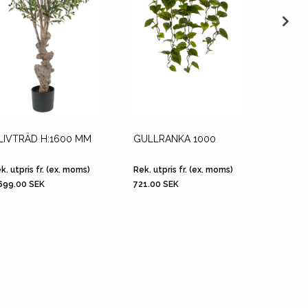
LIVTRÄD H:1600 MM
GULLRANKA 1000
ALOCA
k. utpris fr. (ex. moms)
Rek. utpris fr. (ex. moms)
Rek. utp
699.00 SEK
721.00 SEK
2,495.0