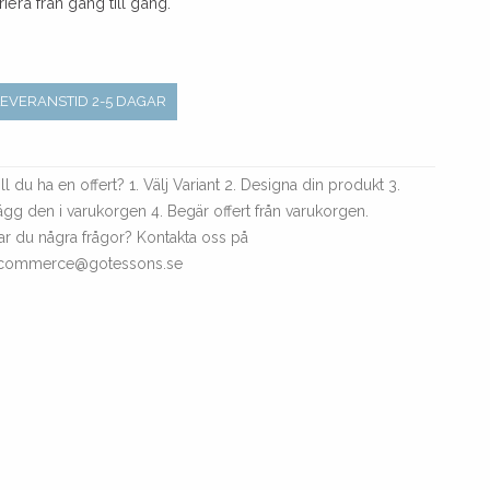
riera från gång till gång.
LEVERANSTID 2-5 DAGAR
ll du ha en offert? 1. Välj Variant 2. Designa din produkt 3.
ägg den i varukorgen 4. Begär offert från varukorgen.
ar du några frågor? Kontakta oss på
commerce@gotessons.se