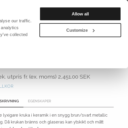
REGISTRERA / LOGGA IN
Allow all
yse our traffic.
OM OSS
HÅLLBARHET
KATALOG & MAGASIN
 analytics
Customize
y’ve collected
DAVID DESIGN
DAVID DESIGN
DAVID DESIGN
David design Standardtextilier
Barstolar
Stolar
KRUKA NAPOLI LARGE
och
David design Projektextilier
Belysning
Belysning
Bänkar
Bokhylla
k. utpris fr. (ex. moms)
2,451.00 SEK
Bord
Klockor
ILLKOR
lbehör
Fåtöljer
Klädhängare
Pallar
Övrigt
SKRIVNING
EGENSKAPER
Soffa
te lyxigare kruka i keramik i en snygg brun/svart metallic
Stolar
rg. Då krukan bränns och glaseras kan ytskikt och mått