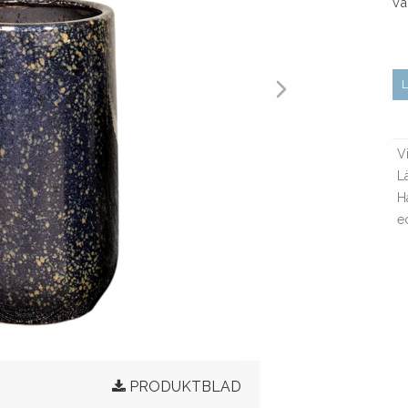
va
Vi
L
H
e
PRODUKTBLAD