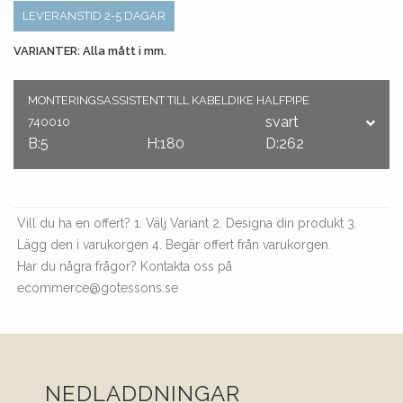
LEVERANSTID 2-5 DAGAR
VARIANTER: Alla mått i mm.
MONTERINGSASSISTENT TILL KABELDIKE HALFPIPE
svart
740010
B:5
H:180
D:262
Vill du ha en offert? 1. Välj Variant 2. Designa din produkt 3.
Lägg den i varukorgen 4. Begär offert från varukorgen.
Har du några frågor? Kontakta oss på
ecommerce@gotessons.se
NEDLADDNINGAR