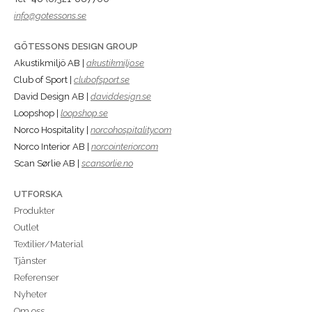
info@gotessons.se
GÖTESSONS DESIGN GROUP
Akustikmiljö AB |
akustikmiljo.se
Club of Sport |
clubofsport.se
David Design AB |
daviddesign.se
Loopshop |
loopshop.se
Norco Hospitality |
norcohospitality.com
Norco Interior AB |
norcointerior.com
Scan Sørlie AB |
scansorlie.no
UTFORSKA
Produkter
Outlet
Textilier/Material
Tjänster
Referenser
Nyheter
Om oss