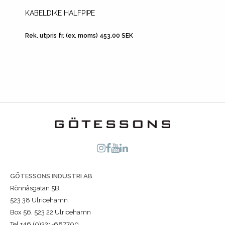
KABELDIKE HALFPIPE
KABELD
JUSTE
BORDS
Rek. utpris fr. (ex. moms) 453.00 SEK
Rek. utp
GÖTESSONS INDUSTRI AB
Rönnåsgatan 5B,
523 38 Ulricehamn
Box 56, 523 22 Ulricehamn
Tel +46 (0)321-687700