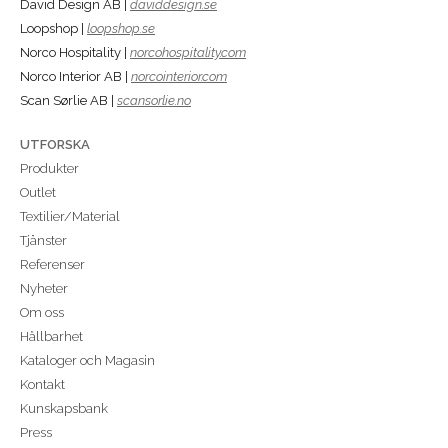
David Design AB |
daviddesign.se
Loopshop |
loopshop.se
Norco Hospitality |
norcohospitality.com
Norco Interior AB |
norcointerior.com
Scan Sørlie AB |
scansorlie.no
UTFORSKA
Produkter
Outlet
Textilier/Material
Tjänster
Referenser
Nyheter
Om oss
Hållbarhet
Kataloger och Magasin
Kontakt
Kunskapsbank
Press