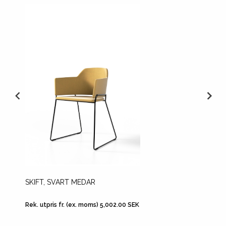
SKIFT, SVART MEDAR
PORTIA
Rek. utpris fr. (ex. moms) 5,002.00 SEK
Rek. utp