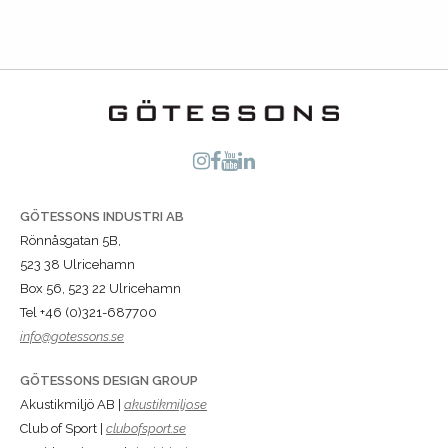
GÖTESSONS INDUSTRI AB
Rönnåsgatan 5B,
523 38 Ulricehamn
Box 56, 523 22 Ulricehamn
Tel +46 (0)321-687700
info@gotessons.se
GÖTESSONS DESIGN GROUP
Akustikmiljö AB |
akustikmiljo.se
Club of Sport |
clubofsport.se