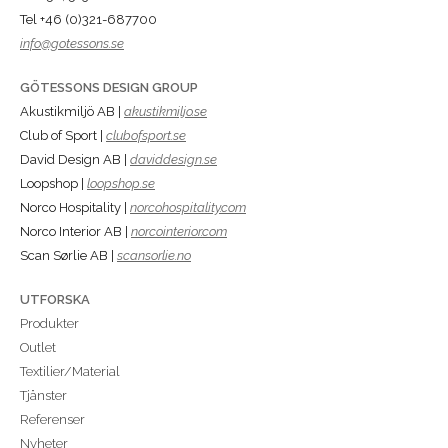
Tel +46 (0)321-687700
info@gotessons.se
GÖTESSONS DESIGN GROUP
Akustikmiljö AB |
akustikmiljo.se
Club of Sport |
clubofsport.se
David Design AB |
daviddesign.se
Loopshop |
loopshop.se
Norco Hospitality |
norcohospitality.com
Norco Interior AB |
norcointerior.com
Scan Sørlie AB |
scansorlie.no
UTFORSKA
Produkter
Outlet
Textilier/Material
Tjänster
Referenser
Nyheter