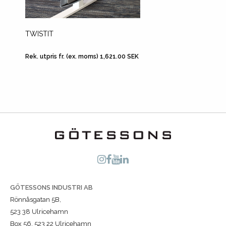
TWISTIT
DATOR
Rek. utpris fr. (ex. moms) 1,621.00 SEK
Rek. utp
GÖTESSONS INDUSTRI AB
Rönnåsgatan 5B,
523 38 Ulricehamn
Box 56, 523 22 Ulricehamn