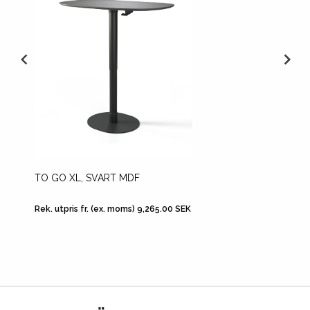
TO GO XL, SVART MDF
OPI 50
Rek. utpris fr. (ex. moms) 9,265.00 SEK
Rek. utp