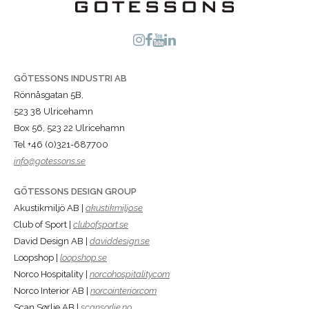
GÖTESSONS INDUSTRI AB
Rönnåsgatan 5B,
523 38 Ulricehamn
Box 56, 523 22 Ulricehamn
Tel +46 (0)321-687700
info@gotessons.se
GÖTESSONS DESIGN GROUP
Akustikmiljö AB |
akustikmiljo.se
Club of Sport |
clubofsport.se
David Design AB |
daviddesign.se
Loopshop |
loopshop.se
Norco Hospitality |
norcohospitality.com
Norco Interior AB |
norcointerior.com
Scan Sørlie AB |
scansorlie.no