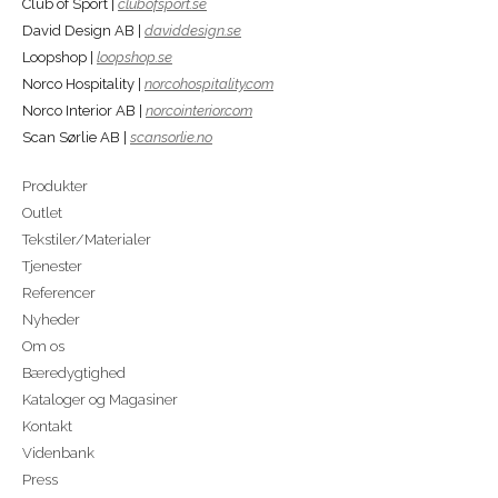
Club of Sport |
clubofsport.se
David Design AB |
daviddesign.se
Loopshop |
loopshop.se
Norco Hospitality |
norcohospitality.com
Norco Interior AB |
norcointerior.com
Scan Sørlie AB |
scansorlie.no
Produkter
Outlet
Tekstiler/Materialer
Tjenester
Referencer
Nyheder
Om os
Bæredygtighed
Kataloger og Magasiner
Kontakt
Videnbank
Press