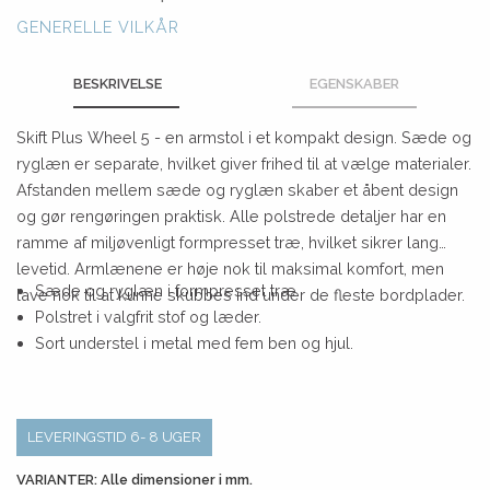
GENERELLE VILKÅR
BESKRIVELSE
EGENSKABER
Skift Plus Wheel 5 - en armstol i et kompakt design. Sæde og
ryglæn er separate, hvilket giver frihed til at vælge materialer.
Afstanden mellem sæde og ryglæn skaber et åbent design
og gør rengøringen praktisk. Alle polstrede detaljer har en
ramme af miljøvenligt formpresset træ, hvilket sikrer lang
levetid. Armlænene er høje nok til maksimal komfort, men
Sæde og ryglæn i formpresset træ.
lave nok til at kunne skubbes ind under de fleste bordplader.
Polstret i valgfrit stof og læder.
Sort understel i metal med fem ben og hjul.
LEVERINGSTID 6- 8 UGER
VARIANTER: Alle dimensioner i mm.