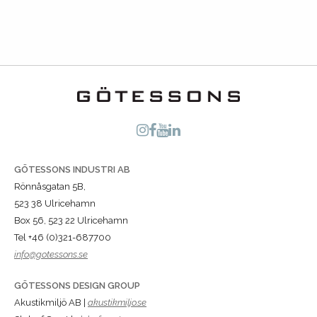
GÖTESSONS INDUSTRI AB
Rönnåsgatan 5B,
523 38 Ulricehamn
Box 56, 523 22 Ulricehamn
Tel +46 (0)321-687700
info@gotessons.se
GÖTESSONS DESIGN GROUP
Akustikmiljö AB |
akustikmiljo.se