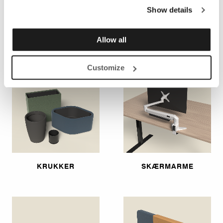
Show details
ERGONOMIPRODUKTER,
FLEKSIBEL
GULVBESKYTTELSE
ARBEJDSPLADS
OG STÅMÅTTER
Allow all
Customize
KRUKKER
SKÆRMARME