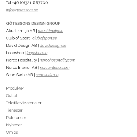
Tel +46 (0)321-687700
info@gotessons.se
GÖTESSONS DESIGN GROUP
Akustikmiljö AB |
akustikmiljo.se
Club of Sport |
clubofsport.se
David Design AB |
daviddesign.se
Loopshop |
loopshop.se
Norco Hospitality |
norcohospitality.com
Norco Interior AB |
norcointerior.com
Scan Sørlie AB |
scansorlie.no
Produkter
Outlet
Tekstiler/Materialer
Tjenester
Referencer
Nyheder
Om os