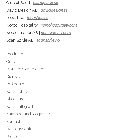
Club of Sport |
clubofsport.se
David Design AB |
daviddesign.se
Loopshop |
loopshop.se
Norco Hospitality |
norcohospitality.com
Norco Interior AB |
norcointerior.com
Scan Sørlie AB |
scansorlie.no
Produkte
Outlet
Textilien/Materialien
Dienste
Referenzen
Nachrichten
About us
Nachhaltigkeit
Kataloge und Magazine
Kontakt
Wissensbank
Presse