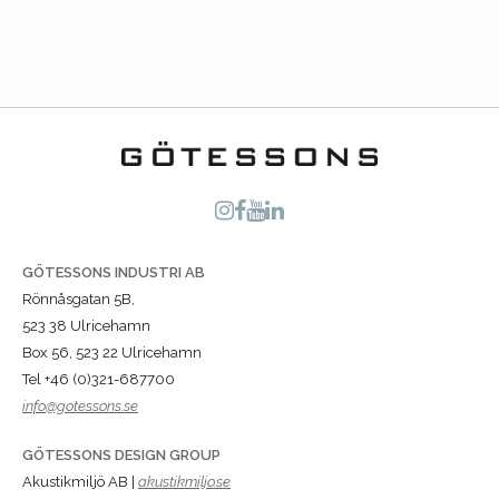
GÖTESSONS INDUSTRI AB
Rönnåsgatan 5B,
523 38 Ulricehamn
Box 56, 523 22 Ulricehamn
Tel +46 (0)321-687700
info@gotessons.se
GÖTESSONS DESIGN GROUP
Akustikmiljö AB |
akustikmiljo.se