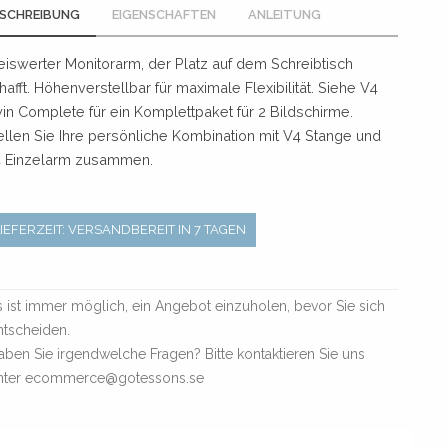
SCHREIBUNG
EIGENSCHAFTEN
ANLEITUNG
eiswerter Monitorarm, der Platz auf dem Schreibtisch
hafft. Höhenverstellbar für maximale Flexibilität. Siehe V4
in Complete für ein Komplettpaket für 2 Bildschirme.
ellen Sie Ihre persönliche Kombination mit V4 Stange und
 Einzelarm zusammen.
LIEFERZEIT: VERSANDBEREIT IN 7 TAGEN
s ist immer möglich, ein Angebot einzuholen, bevor Sie sich
ntscheiden.
aben Sie irgendwelche Fragen? Bitte kontaktieren Sie uns
nter ecommerce@gotessons.se