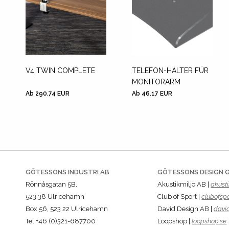
V4 TWIN COMPLETE
TELEFON-HALTER FÜR
MONITORARM
Ab 290.74 EUR
Ab 46.17 EUR
GÖTESSONS INDUSTRI AB
GÖTESSONS DESIGN 
Rönnåsgatan 5B,
Akustikmiljö AB |
akusti
523 38 Ulricehamn
Club of Sport |
clubofspo
Box 56, 523 22 Ulricehamn
David Design AB |
davi
Tel +46 (0)321-687700
Loopshop |
loopshop.se