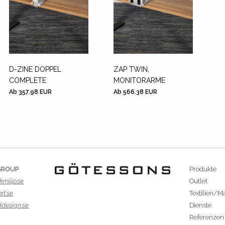
D-ZINE DOPPEL
ZAP TWIN,
COMPLETE
MONITORARME
Ab 357.98 EUR
Ab 566.38 EUR
GROUP
Produkte
kmiljo.se
Outlet
rt.se
Textilien/Ma
ddesign.se
Dienste
Referenzen