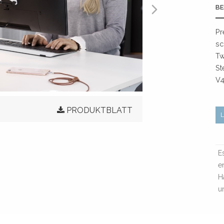
BE
Pr
sc
Tw
St
V4
PRODUKTBLATT
E
e
H
u