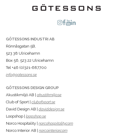
GÖTESSONS INDUSTRI AB
Rönnåsgatan 5B,
523 38 Ulricehamn
Box 56, 523 22 Ulricehamn
Tel +46 (0)321-687700
info@gotessons.se
GÖTESSONS DESIGN GROUP
Akustikmiljö AB |
akustikmiljo.se
Club of Sport |
clubofsport.se
David Design AB |
daviddesign.se
Loopshop |
loopshop.se
Norco Hospitality |
norcohospitality.com
Norco Interior AB |
norcointerior.com