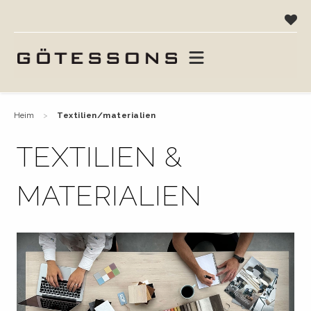
heim
textilien/materialien
TEXTILIEN &
MATERIALIEN