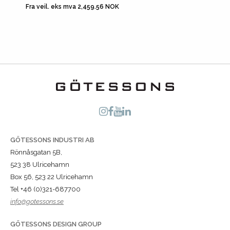
Fra veil. eks mva 2,459.56 NOK
Fra veil
GÖTESSONS INDUSTRI AB
Rönnåsgatan 5B,
523 38 Ulricehamn
Box 56, 523 22 Ulricehamn
Tel +46 (0)321-687700
info@gotessons.se
GÖTESSONS DESIGN GROUP