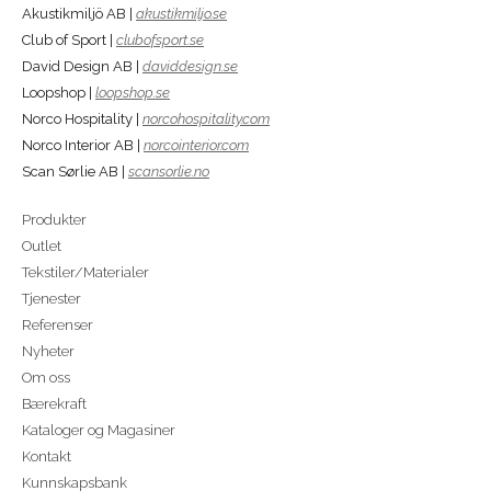
Akustikmiljö AB |
akustikmiljo.se
Club of Sport |
clubofsport.se
David Design AB |
daviddesign.se
Loopshop |
loopshop.se
Norco Hospitality |
norcohospitality.com
Norco Interior AB |
norcointerior.com
Scan Sørlie AB |
scansorlie.no
Produkter
Outlet
Tekstiler/Materialer
Tjenester
Referenser
Nyheter
Om oss
Bærekraft
Kataloger og Magasiner
Kontakt
Kunnskapsbank