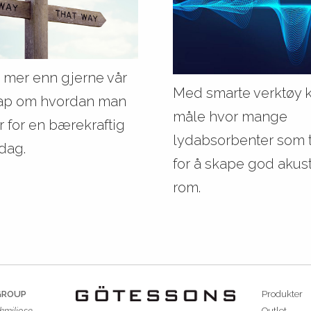
r mer enn gjerne vår
Med smarte verktøy k
ap om hvordan man
måle hvor mange
r for en bærekraftig
lydabsorbenter som 
dag.
for å skape god akusti
rom.
GROUP
Produkter
kmiljo.se
Outlet