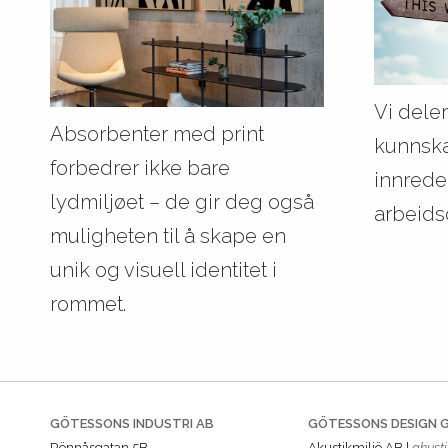
Vi dele
Absorbenter med print
kunnsk
forbedrer ikke bare
innrede
lydmiljøet – de gir deg også
arbeids
muligheten til å skape en
unik og visuell identitet i
rommet.
GÖTESSONS INDUSTRI AB
GÖTESSONS DESIGN 
Rönnåsgatan 5B,
Akustikmiljö AB |
akusti