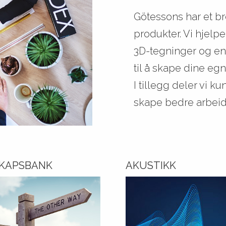
Götessons har et br
produkter. Vi hjelp
3D-tegninger og en
til å skape dine eg
I tillegg deler vi k
skape bedre arbeid
KAPSBANK
AKUSTIKK