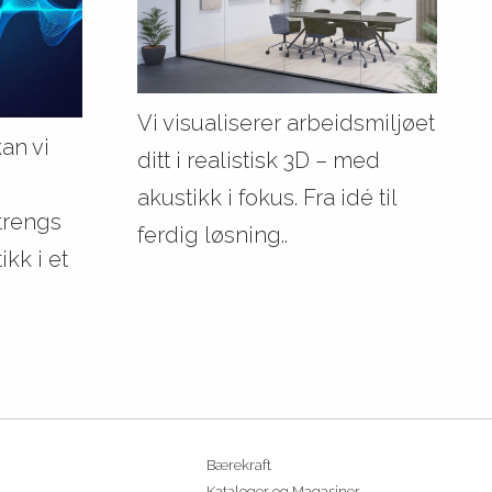
Vi visualiserer arbeidsmiljøet
an vi
ditt i realistisk 3D – med
akustikk i fokus. Fra idé til
trengs
ferdig løsning..
kk i et
Bærekraft
Kataloger og Magasiner