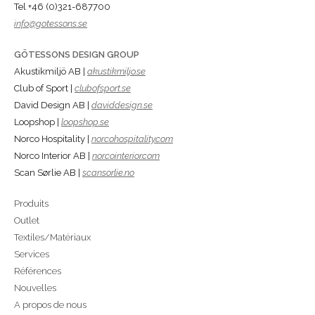
Tel +46 (0)321-687700
info@gotessons.se
GÖTESSONS DESIGN GROUP
Akustikmiljö AB |
akustikmiljo.se
Club of Sport |
clubofsport.se
David Design AB |
daviddesign.se
Loopshop |
loopshop.se
Norco Hospitality |
norcohospitality.com
Norco Interior AB |
norcointerior.com
Scan Sørlie AB |
scansorlie.no
Produits
Outlet
Textiles/Matériaux
Services
Références
Nouvelles
A propos de nous