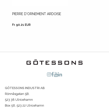
PIERRE D'ORNEMENT ARDOISE
LECA
Fr. 90.21 EUR
Fr. 41.9
GÖTESSONS INDUSTRI AB
Rönnåsgatan 5B,
523 38 Ulricehamn
Box 56, 523 22 Ulricehamn