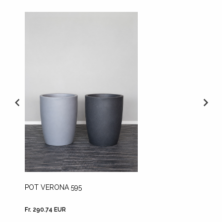
POT VERONA 595
POT M
Fr. 290.74 EUR
Fr. 148.