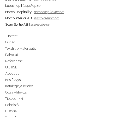
Loopshop |
loopshop.se
Norco Hospitality |
norcohospitality.com
Norco Interior AB |
norcointerior.com
Scan Sørlie AB |
scansorlie.no
Tuotteet
Outlet
Tekstiilit/Materiaalit
Palvelut
Referenssit
UUTISET
About us
Kestävyys
Katalogit ja lehdet
Ottaa yhteyttä
Tietopankki
Lehdistö
Historia