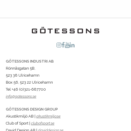
GÖTESSONS INDUSTRI AB
Rönnåsgatan 5B,
523 38 Ulricehamn
Box 56, 523 22 Ulricehamn
Tel +46 (0)321-687700
info@gotessons.se
GÖTESSONS DESIGN GROUP
Akustikmiljö AB |
akustikmiljo.se
Club of Sport |
clubofsport.se
David Design AB |
daviddesign.se