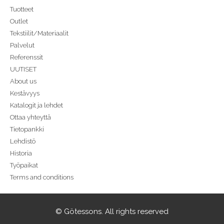
Tuotteet
Outlet
Tekstiilit/Materiaalit
Palvelut
Referenssit
UUTISET
About us
Kestävyys
Katalogit ja lehdet
Ottaa yhteyttä
Tietopankki
Lehdistö
Historia
Työpaikat
Terms and conditions
© Götessons. All rights reserved