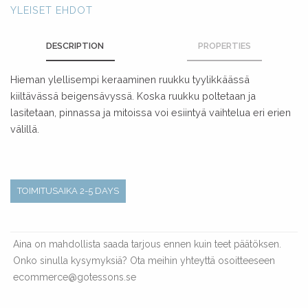
YLEISET EHDOT
DESCRIPTION
PROPERTIES
Hieman ylellisempi keraaminen ruukku tyylikkäässä
kiiltävässä beigensävyssä. Koska ruukku poltetaan ja
lasitetaan, pinnassa ja mitoissa voi esiintyä vaihtelua eri erien
välillä.
TOIMITUSAIKA 2-5 DAYS
Aina on mahdollista saada tarjous ennen kuin teet päätöksen.
Onko sinulla kysymyksiä? Ota meihin yhteyttä osoitteeseen
ecommerce@gotessons.se