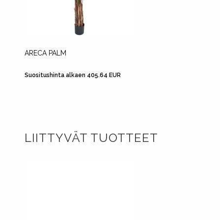
ARECA PALM
MONST
Suositushinta alkaen 405.64 EUR
Suositus
LIITTYVÄT TUOTTEET