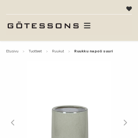
etusivu
tuotteet
ruukut
ruukku napoli suuri