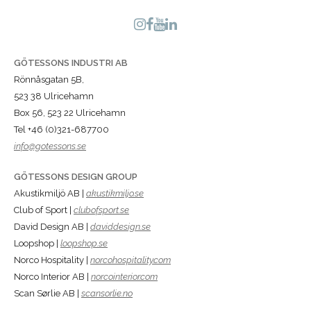
GÖTESSONS INDUSTRI AB
Rönnåsgatan 5B,
523 38 Ulricehamn
Box 56, 523 22 Ulricehamn
Tel +46 (0)321-687700
info@gotessons.se
GÖTESSONS DESIGN GROUP
Akustikmiljö AB |
akustikmiljo.se
Club of Sport |
clubofsport.se
David Design AB |
daviddesign.se
Loopshop |
loopshop.se
Norco Hospitality |
norcohospitality.com
Norco Interior AB |
norcointerior.com
Scan Sørlie AB |
scansorlie.no