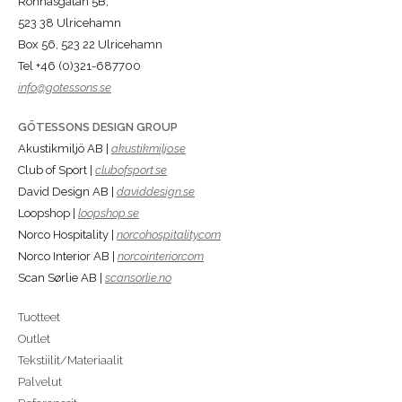
Rönnåsgatan 5B,
523 38 Ulricehamn
Box 56, 523 22 Ulricehamn
Tel +46 (0)321-687700
info@gotessons.se
GÖTESSONS DESIGN GROUP
Akustikmiljö AB |
akustikmiljo.se
Club of Sport |
clubofsport.se
David Design AB |
daviddesign.se
Loopshop |
loopshop.se
Norco Hospitality |
norcohospitality.com
Norco Interior AB |
norcointerior.com
Scan Sørlie AB |
scansorlie.no
Tuotteet
Outlet
Tekstiilit/Materiaalit
Palvelut