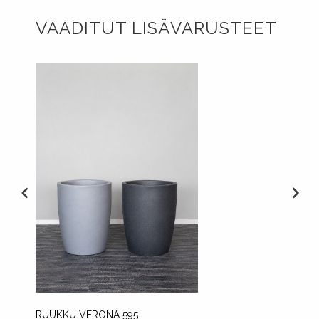
VAADITUT LISÄVARUSTEET
RUUKKU VERONA 595
RUUKK