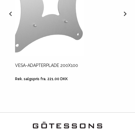
VESA-ADAPTERPLADE 200X100
D-ZIN
Rek. salgspris fra. 221.00 DKK
Rek. sal