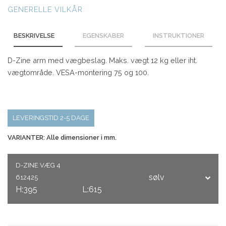
GENERELLE VILKÅR
BESKRIVELSE
EGENSKABER
INSTRUKTIONER
D-Zine arm med vægbeslag. Maks. vægt 12 kg eller iht.
vægtområde. VESA-montering 75 og 100.
LEVERINGSTID 2-5 DAGE
VARIANTER: Alle dimensioner i mm.
D-ZINE VÆG 4
sølv
612425
H:395
L:615