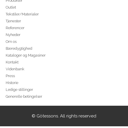
Produkter
Outlet
Tekstiler/Materialer
Tjenester
Referencer
Nyheder
Om os
Bæredygtighed
Kataloger og Magasiner
Kontakt
Videnbank
Press
Historie
Ledige stillinger
Generelle betingelser
© Götessons. All rights reserved