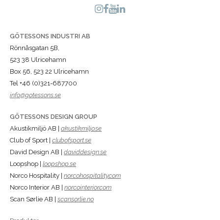
GÖTESSONS INDUSTRI AB
Rönnåsgatan 5B,
523 38 Ulricehamn
Box 56, 523 22 Ulricehamn
Tel +46 (0)321-687700
info@gotessons.se
GÖTESSONS DESIGN GROUP
Akustikmiljö AB |
akustikmiljo.se
Club of Sport |
clubofsport.se
David Design AB |
daviddesign.se
Loopshop |
loopshop.se
Norco Hospitality |
norcohospitality.com
Norco Interior AB |
norcointerior.com
Scan Sørlie AB |
scansorlie.no