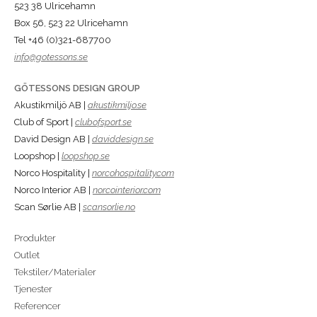
523 38 Ulricehamn
Box 56, 523 22 Ulricehamn
Tel +46 (0)321-687700
info@gotessons.se
GÖTESSONS DESIGN GROUP
Akustikmiljö AB |
akustikmiljo.se
Club of Sport |
clubofsport.se
David Design AB |
daviddesign.se
Loopshop |
loopshop.se
Norco Hospitality |
norcohospitality.com
Norco Interior AB |
norcointerior.com
Scan Sørlie AB |
scansorlie.no
Produkter
Outlet
Tekstiler/Materialer
Tjenester
Referencer