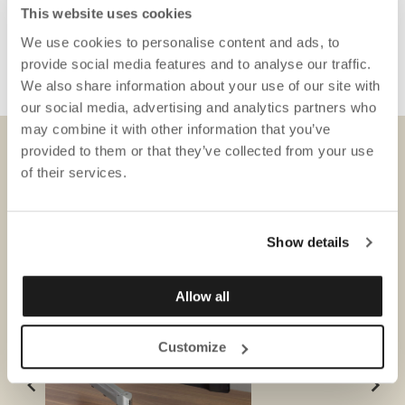
This website uses cookies
Det er altid muligt at få et tilbud, før du beslutter dig.
We use cookies to personalise content and ads, to
Har du nogen spørgsmål? Kontakt os venligst på
provide social media features and to analyse our traffic.
ecommerce@gotessons.se
We also share information about your use of our site with
our social media, advertising and analytics partners who
may combine it with other information that you’ve
provided to them or that they’ve collected from your use
DOWNLOADS
of their services.
Show details
Allow all
Customize