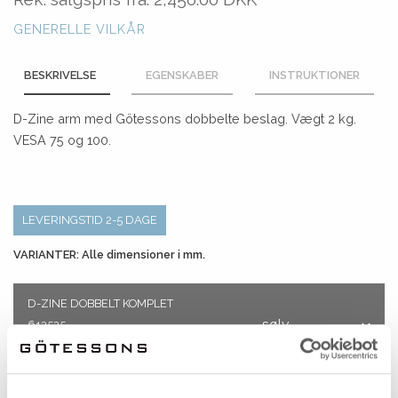
GENERELLE VILKÅR
BESKRIVELSE
EGENSKABER
INSTRUKTIONER
D-Zine arm med Götessons dobbelte beslag. Vægt 2 kg.
VESA 75 og 100.
LEVERINGSTID 2-5 DAGE
VARIANTER: Alle dimensioner i mm.
D-ZINE DOBBELT KOMPLET
sølv
613525
B:747
H:463
L:532