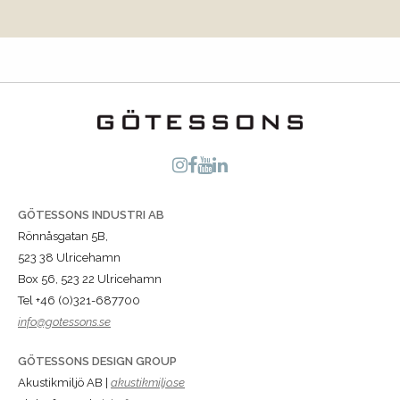
GÖTESSONS INDUSTRI AB
Rönnåsgatan 5B,
523 38 Ulricehamn
Box 56, 523 22 Ulricehamn
Tel +46 (0)321-687700
info@gotessons.se
GÖTESSONS DESIGN GROUP
Akustikmiljö AB |
akustikmiljo.se