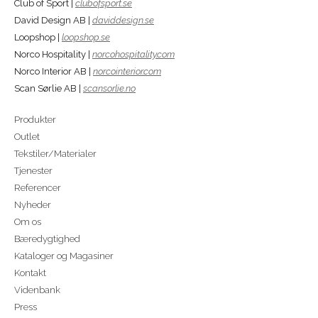
Club of Sport |
clubofsport.se
David Design AB |
daviddesign.se
Loopshop |
loopshop.se
Norco Hospitality |
norcohospitality.com
Norco Interior AB |
norcointerior.com
Scan Sørlie AB |
scansorlie.no
Produkter
Outlet
Tekstiler/Materialer
Tjenester
Referencer
Nyheder
Om os
Bæredygtighed
Kataloger og Magasiner
Kontakt
Videnbank
Press