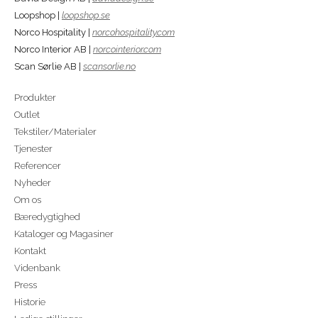
Loopshop |
loopshop.se
Norco Hospitality |
norcohospitality.com
Norco Interior AB |
norcointerior.com
Scan Sørlie AB |
scansorlie.no
Produkter
Outlet
Tekstiler/Materialer
Tjenester
Referencer
Nyheder
Om os
Bæredygtighed
Kataloger og Magasiner
Kontakt
Videnbank
Press
Historie