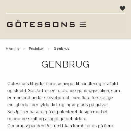
hjemme
produkter
genbrug
GENBRUG
Götessons tilbyder flere løsninger til håndtering af affald
og skrald. SetUpIT er en roterende genbrugsstation, som
er monteret under skrivebordet, med flere forskellige
muligheder, der fylder lidt og frigør plads på gulvet.
SetUpIT er baseret på et patenteret design med et
roterende skaft og aftagelige beholdere.
Genbrugsspanden Re TurnIT kan kombineres på flere