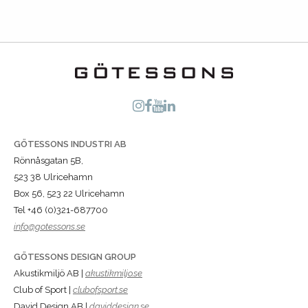
GÖTESSONS INDUSTRI AB
Rönnåsgatan 5B,
523 38 Ulricehamn
Box 56, 523 22 Ulricehamn
Tel +46 (0)321-687700
info@gotessons.se
GÖTESSONS DESIGN GROUP
Akustikmiljö AB |
akustikmiljo.se
Club of Sport |
clubofsport.se
David Design AB |
daviddesign.se