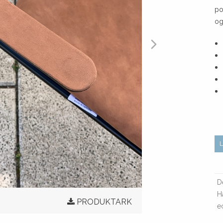
po
og
De
H
PRODUKTARK
e