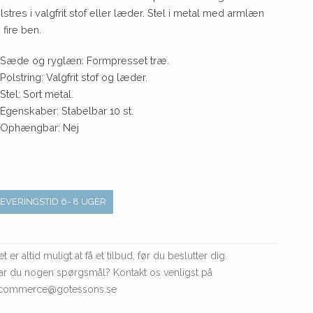
lstres i valgfrit stof eller læder. Stel i metal med armlæn
 fire ben.
Sæde og ryglæn: Formpresset træ.
Polstring: Valgfrit stof og læder.
Stel: Sort metal.
Egenskaber: Stabelbar 10 st.
Ophængbar: Nej
LEVERINGSTID 6- 8 UGER
t er altid muligt at få et tilbud, før du beslutter dig.
ar du nogen spørgsmål? Kontakt os venligst på
commerce@gotessons.se