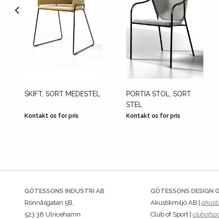
SKIFT, SORT MEDESTEL
PORTIA STOL, SORT
STEL
Kontakt os for pris
Kontakt os for pris
GÖTESSONS INDUSTRI AB
GÖTESSONS DESIGN 
Rönnåsgatan 5B,
Akustikmiljö AB |
akusti
523 38 Ulricehamn
Club of Sport |
clubofspo