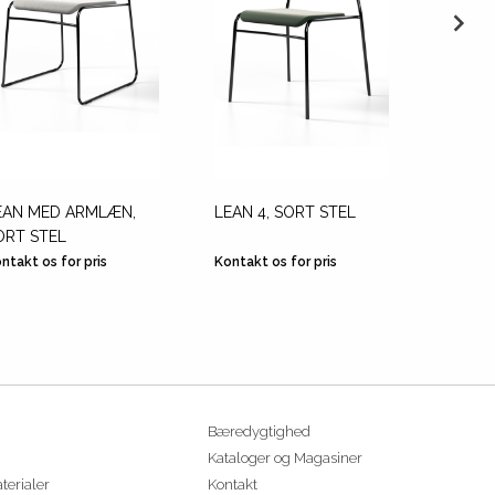
EAN MED ARMLÆN,
LEAN 4, SORT STEL
LEAN 4
ORT STEL
STEL
ntakt os for pris
Kontakt os for pris
Kontakt
Bæredygtighed
Kataloger og Magasiner
terialer
Kontakt