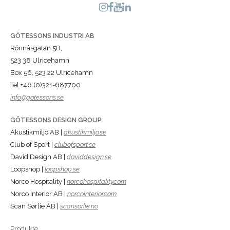
GÖTESSONS INDUSTRI AB
Rönnåsgatan 5B,
523 38 Ulricehamn
Box 56, 523 22 Ulricehamn
Tel +46 (0)321-687700
info@gotessons.se
GÖTESSONS DESIGN GROUP
Akustikmiljö AB |
akustikmiljo.se
Club of Sport |
clubofsport.se
David Design AB |
daviddesign.se
Loopshop |
loopshop.se
Norco Hospitality |
norcohospitality.com
Norco Interior AB |
norcointerior.com
Scan Sørlie AB |
scansorlie.no
Produkte