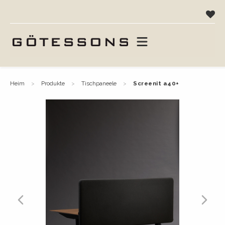
heim
produkte
tischpaneele
screenit a40+