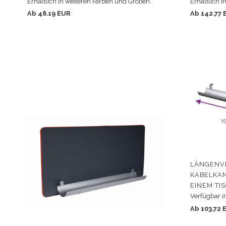
Erhältlich in weiteren Farben und Größen.
Erhältlich i
Ab 48.19 EUR
Ab 142.77 
LÄNGENVE
KABELKA
EINEM TI
Verfügbar i
Ab 103.72 