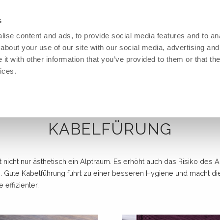
s
ise content and ads, to provide social media features and to anal
TEXTILIEN/MATERIAL
DIENSTE
REFERENZEN
NACHRICHTE
about your use of our site with our social media, advertising and
t with other information that you’ve provided to them or that the
ices.
TIK
ÜBER UNS
NACHHALTIGKEIT
DIENSTE
ZUM SCHREIBTISCH
ZUM SCHREIBTISCH
TEXTILE KOLLEKTIONEN
 Trennwand
uss und Nähte
akustik
Kontakt
Eine Bessere Produktwahl
Drucken
Elektrisches Zubehör
Elektroprodukte
Casa Collection
alien ECOSUND
ustik
Geschichte
Umweltzeichen
Wissensbank
CPU Halter
Ergonomische Produkte, Boden
Silent Express Collection
Stehmatten
KABELFÜRUNG
ialien
nd, Schreibtafeln, Whiteboard
Presse
LOOP
Acoustics
Kabelfürung
Collage Collection
Monitorarme
aneele
Qualität & Umwelt
Sustainability report 2025
Our 3D service
Sitzelemente
Health and Care Collection
ungen für Screens
Offene Stellen
Sponsorship
Reelinge, 3.Ebene und Accessor
Plant/PlainPanel und Cobogo
t nicht nur ästhetisch ein Alptraum. Es erhöht auch das Risiko des A
ände und Booth
Datenschutz-Bestimmungen
Recycling
Expressorder
. Gute Kabelführung führt zu einer besseren Hygiene und macht di
r Screens
Ergonomische produkte und St
Core Collection
 effizienter.
im raum
Monitorarme
Sonstiges Zubehör