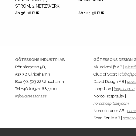
STROM, 2 NETZWERK
Ab 36.06 EUR
Ab 124.36 EUR
GÖTESSONS INDUSTRI AB
GÖTESSONS DESIGN 
Rönnåsgatan 5B,
Akustikmiljö AB |
akusti
523 38 Ulricehamn
Club of Sport |
clubofspo
Box 56, 523 22 Ulricehamn
David Design AB |
davi
Tel +46 (0)321-687700
Loopshop |
loopshop.se
info@gotessons.se
Norco Hospitality |
norcohospitality.com
Norco Interior AB |
norco
Scan Sørlie AB |
scansor