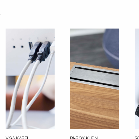
E
VGA KABEL,
BI-BOX KLEIN
S