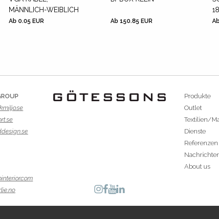
MÄNNLICH-WEIBLICH
1
Ab 0.05 EUR
Ab 150.85 EUR
Ab
GROUP
Produkte
kmiljo.se
Outlet
rt.se
Textilien/Ma
ddesign.se
Dienste
Referenzen
Nachrichte
About us
interior.com
lie.no