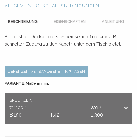
ALLGEMEINE GESCHÄFTSBEDINGUNGEN
BESCHREIBUNG
EIGENSCHAFTEN
ANLEITUNG
Bi-Lid ist ein Deckel, der sich beidseitig öffnet und z. B.
schnellen Zugang zu den Kabeln unter dem Tisch bietet.
LIEFERZEIT: VERSANDBEREIT IN 7 TAGEN
VARIANTE: Maße in mm.
BI-LID KLEIN
Weiß
721200-1
B:150
T:42
L:300