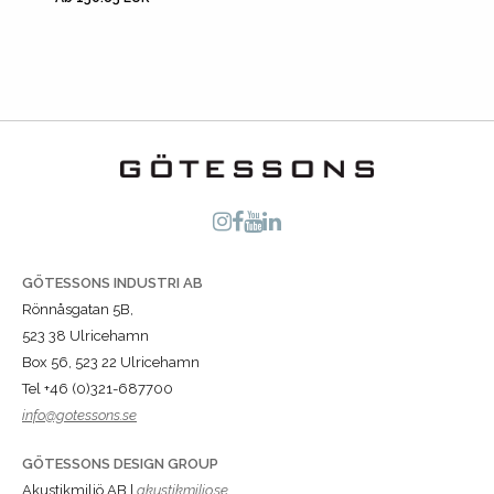
GÖTESSONS INDUSTRI AB
Rönnåsgatan 5B,
523 38 Ulricehamn
Box 56, 523 22 Ulricehamn
Tel +46 (0)321-687700
info@gotessons.se
GÖTESSONS DESIGN GROUP
Akustikmiljö AB |
akustikmiljo.se