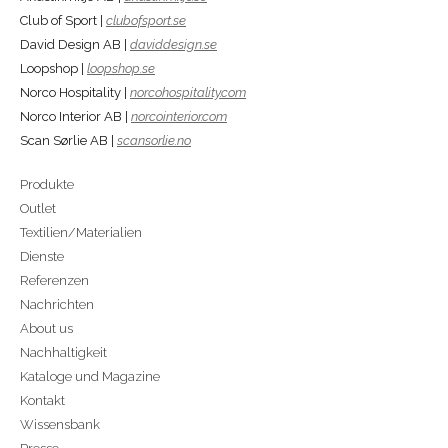
Club of Sport |
clubofsport.se
David Design AB |
daviddesign.se
Loopshop |
loopshop.se
Norco Hospitality |
norcohospitality.com
Norco Interior AB |
norcointerior.com
Scan Sørlie AB |
scansorlie.no
Produkte
Outlet
Textilien/Materialien
Dienste
Referenzen
Nachrichten
About us
Nachhaltigkeit
Kataloge und Magazine
Kontakt
Wissensbank