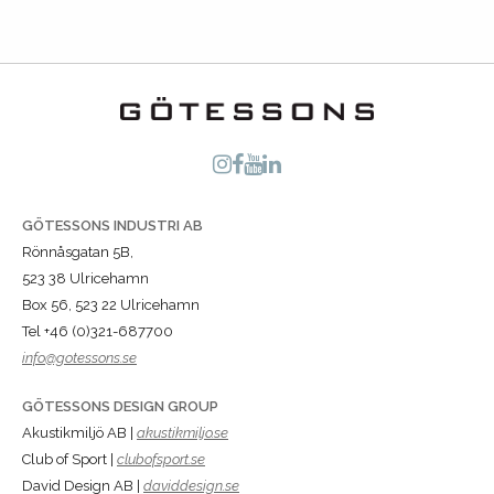
GÖTESSONS INDUSTRI AB
Rönnåsgatan 5B,
523 38 Ulricehamn
Box 56, 523 22 Ulricehamn
Tel +46 (0)321-687700
info@gotessons.se
GÖTESSONS DESIGN GROUP
Akustikmiljö AB |
akustikmiljo.se
Club of Sport |
clubofsport.se
David Design AB |
daviddesign.se