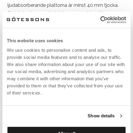
ljudabsorberande plattorna är minst 40 mm tjocka.
Om det saknas undertak kan man addera lösa
ljudabsorbenter för att få en likvärdig effekt av
ljudabsorption.
This website uses cookies
We use cookies to personalise content and ads, to
provide social media features and to analyse our traffic.
We also share information about your use of our site with
our social media, advertising and analytics partners who
may combine it with other information that you’ve
provided to them or that they’ve collected from your use
of their services.
VÄGG
Hårda väggytor reflekterar och förstärker ljudnivån
Show details
som finns i rummet, och bidrar också till att ljud hörs
på långa avstånd. För att minska efterklangstiden i