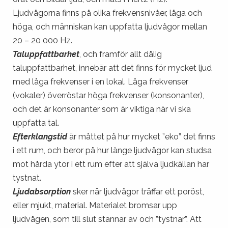
Ljudvågorna finns på olika frekvensnivåer, låga och
höga, och människan kan uppfatta ljudvågor mellan
20 – 20 000 Hz.
Taluppfattbarhet
, och framför allt dålig
taluppfattbarhet, innebär att det finns för mycket ljud
med låga frekvenser i en lokal. Låga frekvenser
(vokaler) överröstar höga frekvenser (konsonanter),
och det är konsonanter som är viktiga när vi ska
uppfatta tal.
Efterklangstid
är måttet på hur mycket ”eko” det finns
i ett rum, och beror på hur länge ljudvågor kan studsa
mot hårda ytor i ett rum efter att själva ljudkällan har
tystnat.
Ljudabsorption
sker när ljudvågor träffar ett poröst,
eller mjukt, material. Materialet bromsar upp
ljudvågen, som till slut stannar av och ”tystnar”. Att