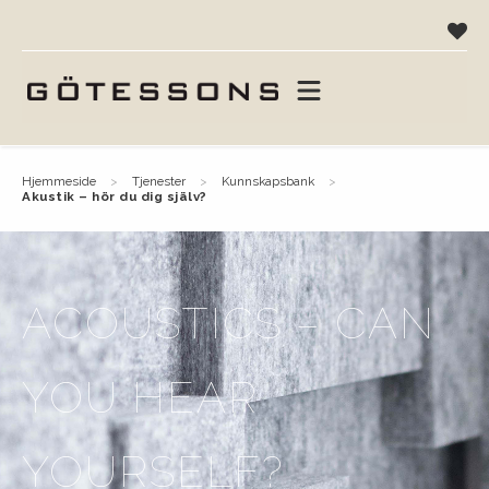
hjemmeside
tjenester
kunnskapsbank
akustik – hör du dig själv?
ACOUSTICS – CAN
YOU HEAR
YOURSELF?