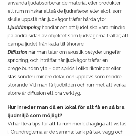
använda ljudabsorberande material eller produkter i
ett rum minskar alltså de ljudreflexer, eller ekot, som
skulle uppstå när ljudvågor träffar hårda ytor.
Ljuddämpning
handlar om att ljudet ska vara mindre
på andra sidan av objektet som ljudvågorna träffar; att
dämpa ljudet från källa till åhörare.
Diffusion
när man talar om akustik betyder ungefär
spridning, och inträffar när ljudvågor träffar en
oregelbunden yta – det sprids i olika riktningar eller
slås sönder i mindre delar, och upplevs som mindre
störande. Vill man få ljudbilden och rummet att verka
större är diffusion ett bra verktyg.
Hur inreder man då en lokal för att få en så bra
ljudmiljö som möjligt?
Vi har flera tips för att få rum mer behagliga att vistas
i. Grundreglerna är de samma: tänk på tak, vägg och