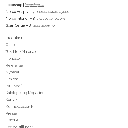
Loopshop |
loopshop.se
Norco Hospitality |
norcohospitality.com
Norco Interior AB |
norcointerior.com
Scan Sørlie AB |
scansorlie.no
Produkter
Outlet
Tekstiler/Materialer
Tjenester
Referenser
Nyheter
Om oss
Bærekraft
Kataloger og Magasiner
Kontakt
Kunnskapsbank
Presse
Historie
Ledige stillinger