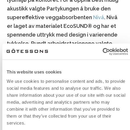
akustikk valgte Partykungen å bruke den
supereffektive veggabsorbenten
Nivå
. Nivå
er laget av materialet EcoSUND® og har et
spennende uttrykk med design i varierende
tykkelse. Rundt arbeidsstasjonene valgte
Partykungen bordskjermene
ScreenIT A30
for
å skape avskjerming og et behagelig lydnivå.
This website uses cookies
Bi-Box
ble montert i konferansebordet for å skjule kabler
We use cookies to personalise content and ads, to provide
på en smart måte. Denne løsningen plasserer kablene i en
social media features and to analyse our traffic. We also
kabelholder under bordet, samtidig som den gir enkel
share information about your use of our site with our social
tilgang til strøm på konferanser og møter.
media, advertising and analytics partners who may
Konferanserommet ble utstyrt med den praktiske
combine it with other information that you’ve provided to
skrivetavlen og gulvskjermen
Sketch
i farger som passer
them or that they’ve collected from your use of their
services.
perfekt til kontorets lekne miljø.