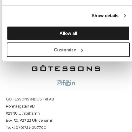
Nå som oppussingsprosjektet er ferdig, har Partykungen
fått et inspirerende og morsomt arbeidsmiljø med
Show details
gjennomtenkte produkter som fremmer de ansattes helse
og trivsel.
Allow all
Customize
GÖTESSONS INDUSTRI AB
Rönnåsgatan 5B,
523 38 Ulricehamn
Box 56, 523 22 Ulricehamn
Tel +46 (0)321-687700