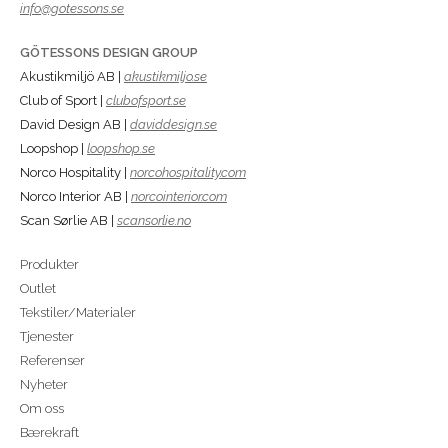
info@gotessons.se
GÖTESSONS DESIGN GROUP
Akustikmiljö AB |
akustikmiljo.se
Club of Sport |
clubofsport.se
David Design AB |
daviddesign.se
Loopshop |
loopshop.se
Norco Hospitality |
norcohospitality.com
Norco Interior AB |
norcointerior.com
Scan Sørlie AB |
scansorlie.no
Produkter
Outlet
Tekstiler/Materialer
Tjenester
Referenser
Nyheter
Om oss
Bærekraft