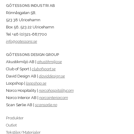
GÖTESSONS INDUSTRI AB
Rönnåsgatan 5B,
523 38 Ulricehamn
Box 56, 523 22 Ulricehamn
Tel +46 (0)321-687700
info@gotessons.se
GÖTESSONS DESIGN GROUP
Akustikmiljö AB |
akustikmiljo.se
Club of Sport |
clubofsport.se
David Design AB |
daviddesign.se
Loopshop |
loopshop.se
Norco Hospitality |
norcohospitality.com
Norco Interior AB |
norcointerior.com
Scan Sørlie AB |
scansorlie.no
Produkter
Outlet
Tekstiler/Materialer