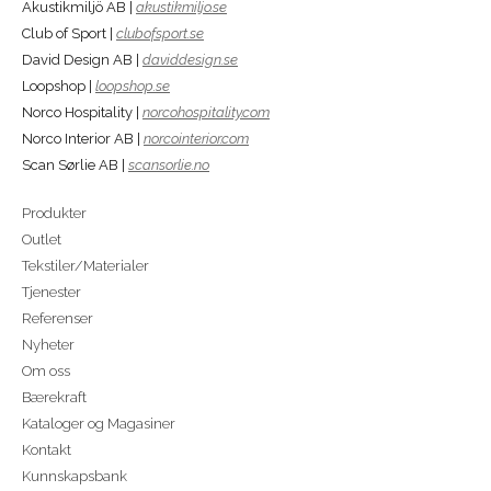
Akustikmiljö AB |
akustikmiljo.se
Club of Sport |
clubofsport.se
David Design AB |
daviddesign.se
Loopshop |
loopshop.se
Norco Hospitality |
norcohospitality.com
Norco Interior AB |
norcointerior.com
Scan Sørlie AB |
scansorlie.no
Produkter
Outlet
Tekstiler/Materialer
Tjenester
Referenser
Nyheter
Om oss
Bærekraft
Kataloger og Magasiner
Kontakt
Kunnskapsbank