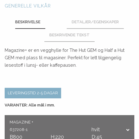
GENERELLE VILKÅR
BESKRIVELSE
DETALJER/EGENSKAPER
BESKRIVENDE TEKST
Magazine+ er en vegghylle for The Hut GEM og Half a Hut
GEM med plass til magasiner. Perfekt for lett tilgjengelig
lesestoff i lunsj- eller kaffepausen.
LEVERINGSTID 2-5 DAGAR
VARIANTER: Alle mål i mm.
MAGAZINE +
hvit
637208-1
B800
H:220
D:45