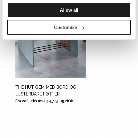
Allow all
Customize
THE HUT GEM MED BORD OG
HALF 
JUSTERBARE FØTTER
JUSTE
Fra veil. eks mva 54,725.09 NOK
Fra veil