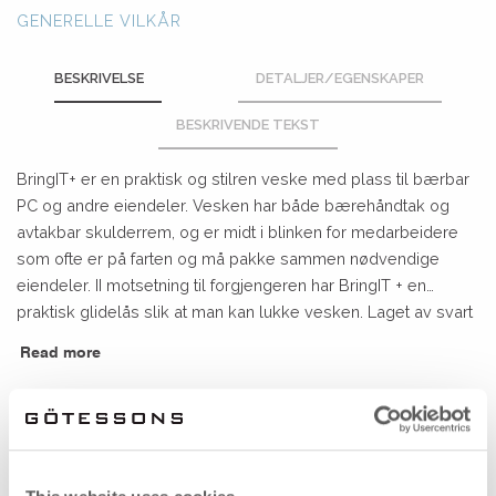
GENERELLE VILKÅR
BESKRIVELSE
DETALJER/EGENSKAPER
BESKRIVENDE TEKST
BringIT+ er en praktisk og stilren veske med plass til bærbar
PC og andre eiendeler. Vesken har både bærehåndtak og
avtakbar skulderrem, og er midt i blinken for medarbeidere
som ofte er på farten og må pakke sammen nødvendige
eiendeler. II motsetning til forgjengeren har BringIT + en
praktisk glidelås slik at man kan lukke vesken. Laget av svart
filtmateriale i ca 75% resirkulert polyester.
Read more
LEVERINGSTID 2-5 DAGAR