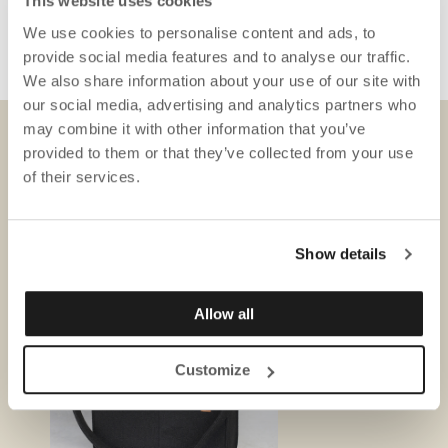
This website uses cookies
Det er alltid mulig å få et tilbud før du bestemmer deg.
Har du noen spørsmål? Vennligst kontakt oss på
We use cookies to personalise content and ads, to
ecommerce@gotessons.se
provide social media features and to analyse our traffic.
We also share information about your use of our site with
our social media, advertising and analytics partners who
may combine it with other information that you’ve
provided to them or that they’ve collected from your use
NEDLASTINGER
of their services.
Show details
Allow all
Customize