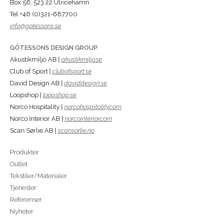
Box 56, 523 22 Ulricehamn
Tel +46 (0)321-687700
info@gotessons.se
GÖTESSONS DESIGN GROUP
Akustikmiljö AB |
akustikmiljo.se
Club of Sport |
clubofsport.se
David Design AB |
daviddesign.se
Loopshop |
loopshop.se
Norco Hospitality |
norcohospitality.com
Norco Interior AB |
norcointerior.com
Scan Sørlie AB |
scansorlie.no
Produkter
Outlet
Tekstiler/Materialer
Tjenester
Referenser
Nyheter