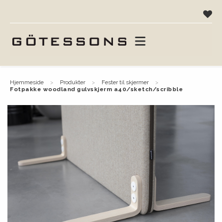
hjemmeside
produkter
fester til skjermer
fotpakke woodland gulvskjerm a40/sketch/scribble