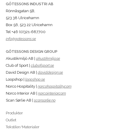
GÖTESSONS INDUSTRI AB
Rönnåsgatan 5B,
523 38 Ulricehamn
Box 56, 523 22 Ulricehamn
Tel +46 (0)321-687700
info@gotessons.se
GÖTESSONS DESIGN GROUP
Akustikmiljö AB |
akustikmiljo.se
Club of Sport |
clubofsport.se
David Design AB |
daviddesign.se
Loopshop |
loopshop.se
Norco Hospitality |
norcohospitality.com
Norco Interior AB |
norcointerior.com
Scan Sørlie AB |
scansorlie.no
Produkter
Outlet
Tekstiler/Materialer