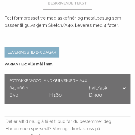
BESKRIVENDE TEKST
Fot i formpresset tre med askefinér og metallbeslag som
passer til gulvskjerm Sketch/A40. Leveres med 4 føtter.
LEVERINGSTID 2-5 DAGAR
VARIANTER: Alle mål i mm.
FOTPAKKE WOODLAND GULVSKJERM A40
hvit/ask
643066-1
B50
H:160
D:300
Det er alltid mulig å få et tilbud før du bestemmer deg.
Har du noen spørsmål? Vennligst kontakt oss på