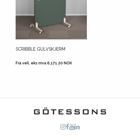
SCRIBBLE GULVSKJERM
SCREEN
MED R
Fra veil. eks mva 6,171.20 NOK
Fra veil