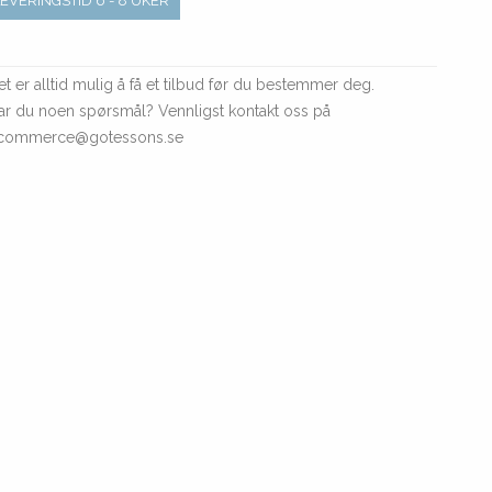
LEVERINGSTID 6 - 8 UKER
et er alltid mulig å få et tilbud før du bestemmer deg.
ar du noen spørsmål? Vennligst kontakt oss på
commerce@gotessons.se