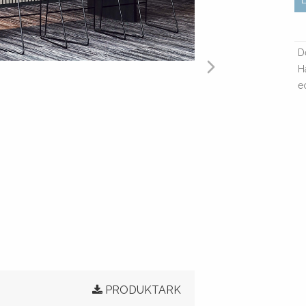
D
H
e
PRODUKTARK