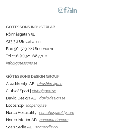
GÖTESSONS INDUSTRI AB
Rönnåsgatan 5B,
523 38 Ulricehamn
Box 56, 523 22 Ulricehamn
Tel +46 (0)321-687700
info@gotessons.se
GÖTESSONS DESIGN GROUP
Akustikmiljö AB |
akustikmiljo.se
Club of Sport |
clubofsport.se
David Design AB |
daviddesign.se
Loopshop |
loopshop.se
Norco Hospitality |
norcohospitality.com
Norco Interior AB |
norcointerior.com
Scan Sørlie AB |
scansorlie.no