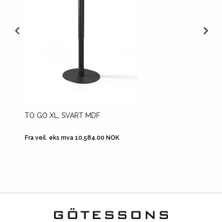
TO GO XL, SVART MDF
OPI 50
Fra veil. eks mva 10,584.00 NOK
Fra veil