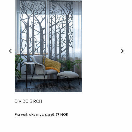
DIVIDO BIRCH
PENDU
Fra veil. eks mva 4,936.27 NOK
Fra veil