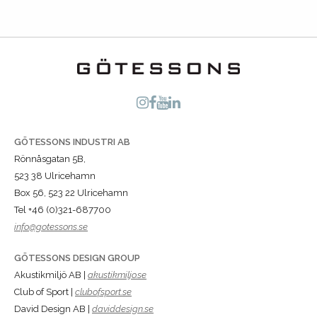
GÖTESSONS INDUSTRI AB
Rönnåsgatan 5B,
523 38 Ulricehamn
Box 56, 523 22 Ulricehamn
Tel +46 (0)321-687700
info@gotessons.se
GÖTESSONS DESIGN GROUP
Akustikmiljö AB |
akustikmiljo.se
Club of Sport |
clubofsport.se
David Design AB |
daviddesign.se