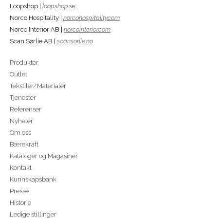
Loopshop |
loopshop.se
Norco Hospitality |
norcohospitality.com
Norco Interior AB |
norcointerior.com
Scan Sørlie AB |
scansorlie.no
Produkter
Outlet
Tekstiler/Materialer
Tjenester
Referenser
Nyheter
Om oss
Bærekraft
Kataloger og Magasiner
Kontakt
Kunnskapsbank
Presse
Historie
Ledige stillinger