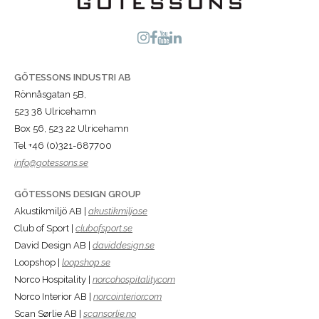
GÖTESSONS INDUSTRI AB
Rönnåsgatan 5B,
523 38 Ulricehamn
Box 56, 523 22 Ulricehamn
Tel +46 (0)321-687700
info@gotessons.se
GÖTESSONS DESIGN GROUP
Akustikmiljö AB |
akustikmiljo.se
Club of Sport |
clubofsport.se
David Design AB |
daviddesign.se
Loopshop |
loopshop.se
Norco Hospitality |
norcohospitality.com
Norco Interior AB |
norcointerior.com
Scan Sørlie AB |
scansorlie.no