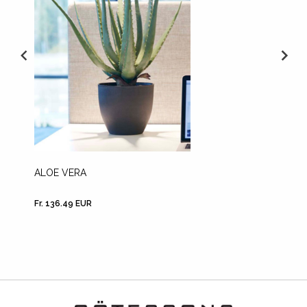
ALOE VERA
ORCHID
VERRE 
Fr. 136.49 EUR
Fr. 166.