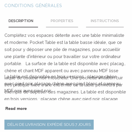
CONDITIONS GÉNÉRALES
DESCRIPTION
PROPERTIES
INSTRUCTIONS
Complétez vos espaces détente avec une table minimaliste
et moderne. Pocket Table est la table basse idéale, que ce
soit pour y déposer une pile de magazines, pour accueillir
une plante d'intérieur ou pour travailler sur votre ordinateur
portable. La surface de la table est disponible avec placage
chêne et chant MDF apparent ou avec panneau MDF lisse
La table est disponible en trois versions : placage chêne
laqué de couleur noir moucheté. Une pochette imitation cuir
avec pied noir, placage chêne avec pied blanc et panneau
très pratique fixée à une extrémité de la table permettra par
MDF noir avec pied noir.
exemple de déposer des magazines. La table est disponible
en trois versions : placage chêne avec pied noir, placage
chêne avec pied blanc et panneau MDF noir avec pied noir.
Read more
DÉLAI DE LIVRAISON: EXPÉDIÉ SOUS 7 JOURS