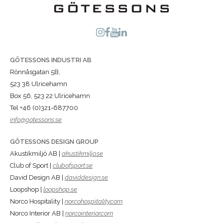
GÖTESSONS INDUSTRI AB
Rönnåsgatan 5B,
523 38 Ulricehamn
Box 56, 523 22 Ulricehamn
Tel +46 (0)321-687700
info@gotessons.se
GÖTESSONS DESIGN GROUP
Akustikmiljö AB |
akustikmiljo.se
Club of Sport |
clubofsport.se
David Design AB |
daviddesign.se
Loopshop |
loopshop.se
Norco Hospitality |
norcohospitality.com
Norco Interior AB |
norcointerior.com