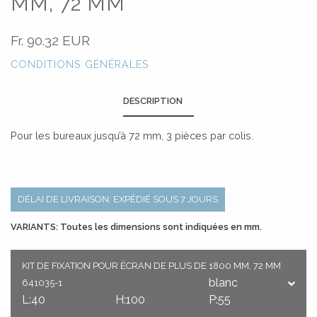
MM, 72 MM
Fr.
90.32 EUR
CONDITIONS GÉNÉRALES
DESCRIPTION
Pour les bureaux jusqu’à 72 mm, 3 pièces par colis.
DÉLAI DE LIVRAISON: EXPÉDIÉ SOUS 7 JOURS
VARIANTS: Toutes les dimensions sont indiquées en mm.
KIT DE FIXATION POUR ÉCRAN DE PLUS DE 1800 MM, 72 MM
blanc
641035-1
L:40
H:100
P:55