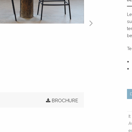
Le
su
te
be
Te
BROCHURE
I
A
e