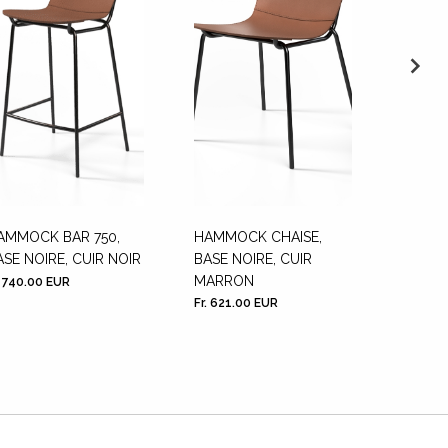
AMMOCK BAR 750,
HAMMOCK CHAISE,
LEAN 4
ASE NOIRE, CUIR NOIR
BASE NOIRE, CUIR
BASE 
MARRON
. 740.00 EUR
Contact
Fr. 621.00 EUR
prix