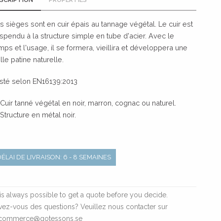
s sièges sont en cuir épais au tannage végétal. Le cuir est
spendu à la structure simple en tube d'acier. Avec le
mps et l'usage, il se formera, vieillira et développera une
lle patine naturelle.
sté selon EN16139:2013
Cuir tanné végétal en noir, marron, cognac ou naturel.
Structure en métal noir.
DÉLAI DE LIVRAISON: 6 - 8 SEMAINES
t is always possible to get a quote before you decide.
vez-vous des questions? Veuillez nous contacter sur
commerce@gotessons.se