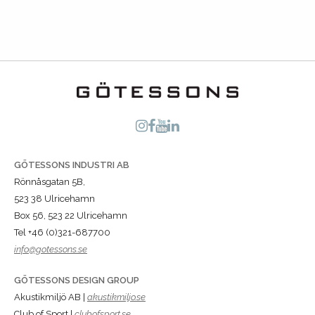
GÖTESSONS INDUSTRI AB
Rönnåsgatan 5B,
523 38 Ulricehamn
Box 56, 523 22 Ulricehamn
Tel +46 (0)321-687700
info@gotessons.se
GÖTESSONS DESIGN GROUP
Akustikmiljö AB |
akustikmiljo.se
Club of Sport |
clubofsport.se