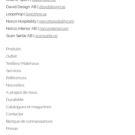
David Design AB |
daviddesign.se
Loopshop |
loopshop.se
Norco Hospitality |
norcohospitality.com
Norco Interior AB |
norcointerior.com
Scan Sørlie AB |
scansorlie.no
Produits
Outlet
Textiles/Matériaux
Services
Références
Nouvelles
A propos de nous
Durabilité
Catalogues et magazines
Contacter
Banque de connaissances
Presse