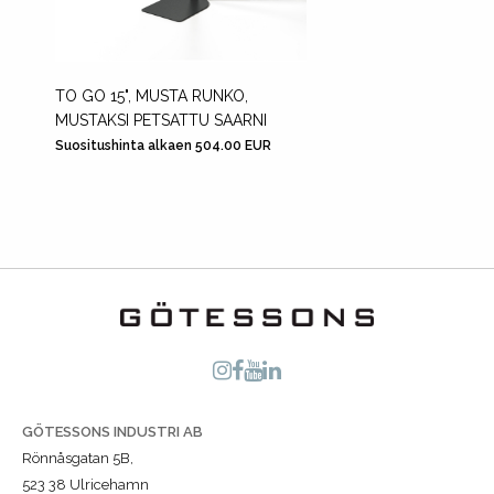
TO GO 15", MUSTA RUNKO,
HAMMO
MUSTAKSI PETSATTU SAARNI
KONJA
Suositushinta alkaen 504.00 EUR
Suositu
GÖTESSONS INDUSTRI AB
Rönnåsgatan 5B,
523 38 Ulricehamn