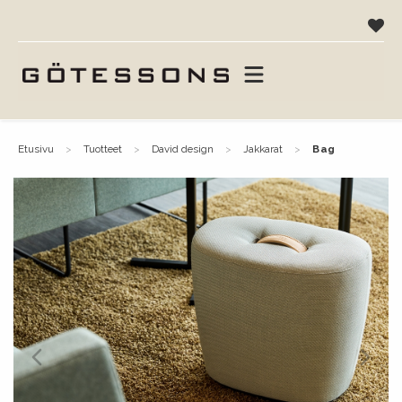
etusivu
tuotteet
david design
jakkarat
bag