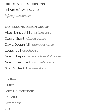
Box 56, 523 22 Ulricehamn
Tel +46 (0)321-687700
info@gotessons.se
GÖTESSONS DESIGN GROUP
Akustikmiljö AB |
akustikmiljo.se
Club of Sport |
clubofsport.se
David Design AB |
daviddesign.se
Loopshop |
loopshop.se
Norco Hospitality |
norcohospitality.com
Norco Interior AB |
norcointerior.com
Scan Sørlie AB |
scansorlie.no
Tuotteet
Outlet
Tekstiilit/Materiaalit
Palvelut
Referenssit
UUTISET