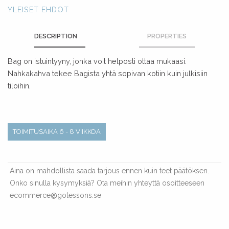
YLEISET EHDOT
DESCRIPTION
PROPERTIES
Bag on istuintyyny, jonka voit helposti ottaa mukaasi.
Nahkakahva tekee Bagista yhtä sopivan kotiin kuin julkisiin
tiloihin.
TOIMITUSAIKA 6 - 8 VIIKKOA
Aina on mahdollista saada tarjous ennen kuin teet päätöksen.
Onko sinulla kysymyksiä? Ota meihin yhteyttä osoitteeseen
ecommerce@gotessons.se