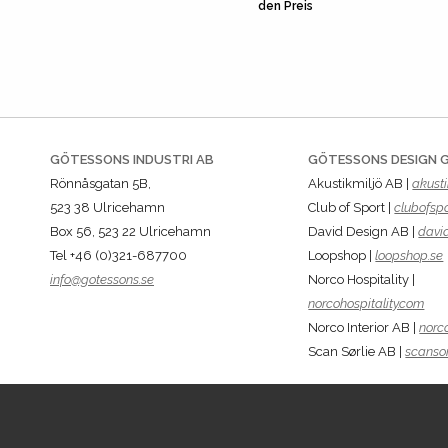
den Preis
GÖTESSONS INDUSTRI AB
GÖTESSONS DESIGN 
Rönnåsgatan 5B,
Akustikmiljö AB |
akusti
523 38 Ulricehamn
Club of Sport |
clubofspo
Box 56, 523 22 Ulricehamn
David Design AB |
davi
Tel +46 (0)321-687700
Loopshop |
loopshop.se
info@gotessons.se
Norco Hospitality |
norcohospitality.com
Norco Interior AB |
norco
Scan Sørlie AB |
scansor