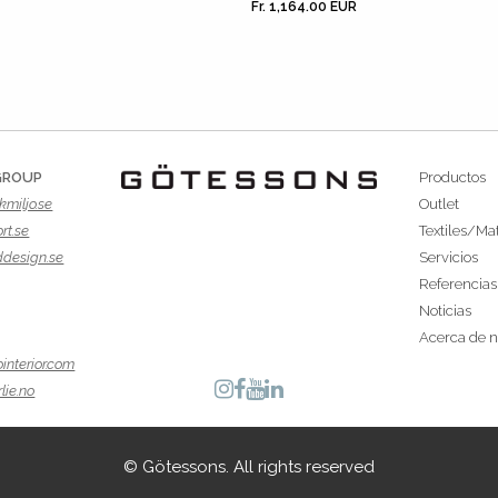
Fr. 1,164.00 EUR
GROUP
Productos
kmiljo.se
Outlet
rt.se
Textiles/Mat
ddesign.se
Servicios
Referencias
Noticias
Acerca de n
interior.com
lie.no
© Götessons. All rights reserved