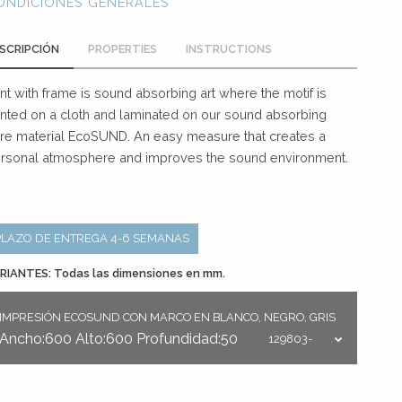
ONDICIONES GENERALES
SCRIPCIÓN
PROPERTIES
INSTRUCTIONS
int with frame is sound absorbing art where the motif is
inted on a cloth and laminated on our sound absorbing
re material EcoSUND. An easy measure that creates a
rsonal atmosphere and improves the sound environment.
PLAZO DE ENTREGA 4-6 SEMANAS
RIANTES: Todas las dimensiones en mm.
IMPRESIÓN ECOSUND CON MARCO EN BLANCO, NEGRO, GRIS
Ancho:600
Alto:600
Profundidad:50
129803-