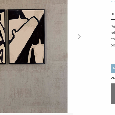
C
DE
Pr
pr
co
pe
VA